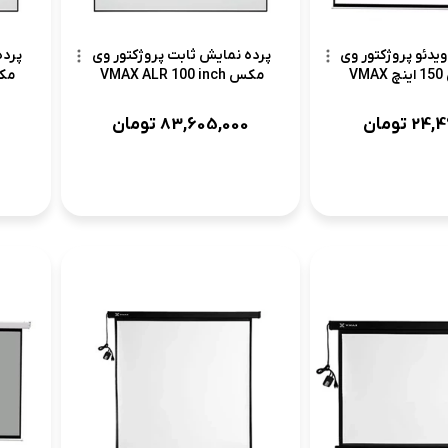
یدئو پروژکتور وی
پرده نمایش ثابت پروژکتور وی
پرده
V
مکس VMAX ALR 100 inch
مکس  inch
24,4
تومان
83,605,000
تومان