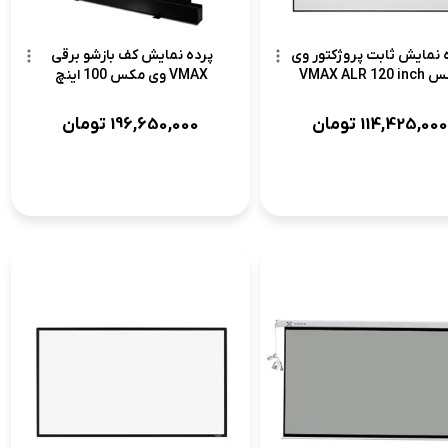
 نمایش ثابت پروژکتور وی
پرده نمایش کف بازشو برقی
VMAX ALR 120
VMAX وی مکس 100 اینچ
114,425,000
تومان
196,650,000
تومان