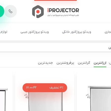
-
6
8
2
2
1
جاری
ویدئو پروژکتور خانگی
ویدئو پروژکتور جیبی
لوازم 
ش
ارزانترین
گرانترین
پرفروشترین
جدیدترین
3%
تخفیف
41
:
00
:
18