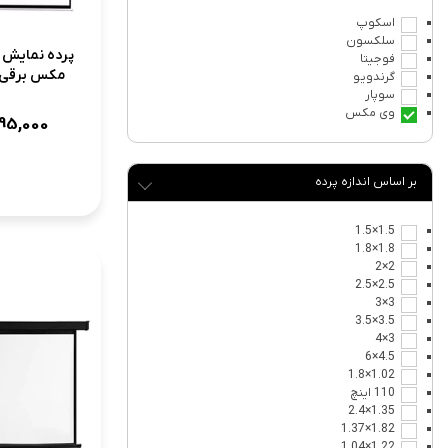
اسکوپ
سلکسون
پرده نمایش و
فوجیتا
مکس برقی 150 اینچ MAX
گرندویو
سوپار
وی مکس
95,000
اندازه پرده
1.5×1.5
1.8×1.8
2×2
2.5×2.5
3×3
3.5×3.5
3×4
4.5×6
1.02×1.8
110 اینچ
1.35×2.4
1.82×1.37
1.22×1.04