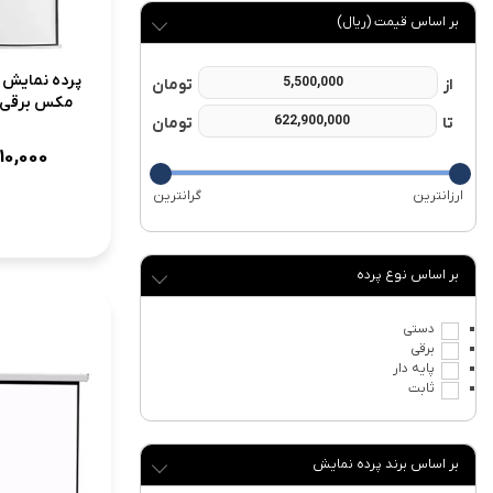
بر اساس قیمت (ریال)
پرده نمایش و
مکس برقی 200*200 MAX
10,000
نوع پرده
دستی
برقی
پایه دار
ثابت
برند پرده نمایش