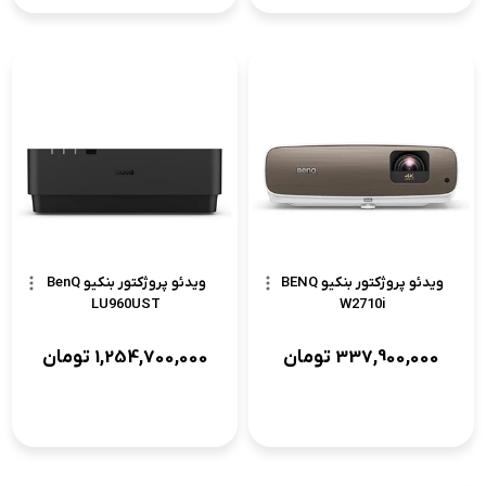
ویدئو پروژکتور بنکیو BENQ
ویدئو پروژکتور بنکیو BenQ
LU960UST
W2710i
337,900,000
تومان
1,254,700,000
تومان