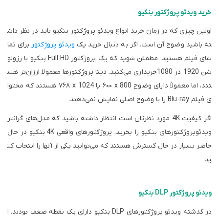
خرید ویدئو پروژکتور بنکیو
اولین چیزی که در زمان خرید انواع ویدئو پروژکتور بنکیو باید در نظر داش
ته باشید وضوح آن است. اگر به دنبال خرید یک
ویدئو پروژکتور
برای تما
شای فیلم هستید، مطمئن شوید که یک پروژکتور
Full HD
بنکیو با رزولو
شن 1920 در 1080خریداری می‌کنید. دیتا پروژکتورها معمولا ارزان‌تر هس
تند، اما معمولاً دارای وضوح 800
x
۶۰۰ یا 1024
x
۷۶۸
هستند که محتوا
ی فیلم
Blu-ray
را با وضوح اصلی نمایش نمی‌دهند.
اگر کیفیت
4K
مورد نظرتان است انتظار داشته باشید که مدل‌های گرانتر
ویدئوپروژکتورهای بنکیو را بخرید. پروژکتورهای واقعی 4K بنکیو در حال
حاضر بسیار در حال گسترش هستند که می‌توانید یکی از آنها را انتخاب کن
ید.
ویدئو پروژکتور DLP بنکیو
در گذشته ویدئو پروژکتورهای
DLP
بنکیو دارای یک نقطه ضعف بودند. ا