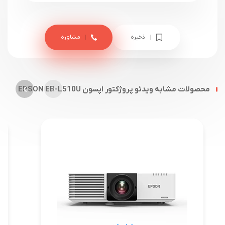
ذخیره
مشاوره
محصولات مشابه ویدئو پروژکتور اپسون EPSON EB-L510U