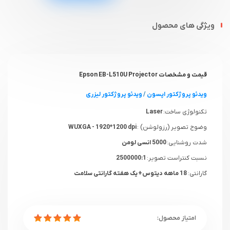
ویژگی های محصول
قیمت و مشخصات Epson EB-L510U Projector
ویدئو پروژکتور اپسون
/
ویدئو پروژکتور لیزری
تکنولوژی ساخت:
Laser
وضوح تصویر (رزولوشن) :
WUXGA - 1920*1200 dpi
شدت روشنایی:
5000 انسی لومن
نسبت کنتراست تصویر:
2500000:1
گارانتی:
18 ماهه دیتوس+ یک هفته گارانتی سلامت