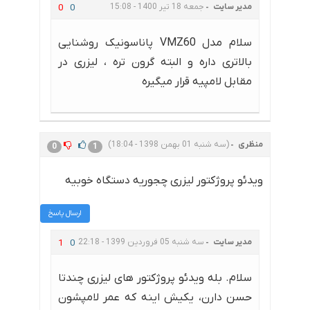
مدیر سایت
جمعه 18 تیر 1400 - 15:08
0
0
سلام مدل VMZ60 پاناسونیک روشنایی
بالاتری داره و البته گرون تره ، لیزری در
مقابل لامپیه قرار میگیره
منظری
(سه شنبه 01 بهمن 1398 - 18:04)
0
1
ویدئو پروژکتور لیزری چجوریه دستگاه خوبیه
ارسال پاسخ
مدیر سایت
سه شنبه 05 فروردین 1399 - 22:18
1
0
سلام. بله ویدئو پروژکتور های لیزری چندتا
حسن دارن، یکیش اینه که عمر لامپشون