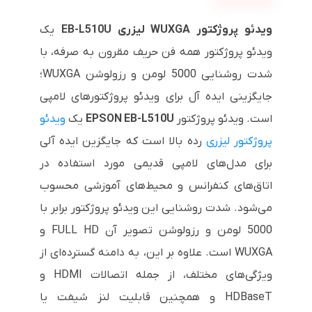
ویدئو پروژکتور
WUXGA
لیزری
EB-L510U
یک
ویدئو پروژکتور همه فن حریف مقرون به صرفه، با
شدت روشنایی 5000 لومن و رزولوشن
WUXGA
؛
جایگزینی ایده آل برای ویدئو پروژکتورهای لامپی
است. ویدئو پروژکتور
EPSON EB-L510U
یک
ویدئو
پروژکتور لیزری
رده بالا است که جایگزین ایده آلی
برای مدل‌های لامپی قدیمی مورد استفاده در
اتاق‌های کنفرانس و محیط‌های آموزشی محسوب
می‌شود. شدت روشنایی این ویدئو پروژکتور برابر با
5000 لومن و رزولوشن تصویر آن FULL HD و
WUXGA
است. علاوه بر این، به دامنه گسترده‌ای از
ویژگی‌های مختلف، از جمله اتصالات
HDMI
و
HDBaseT
و همچنین قابلیت لنز شیفت یا