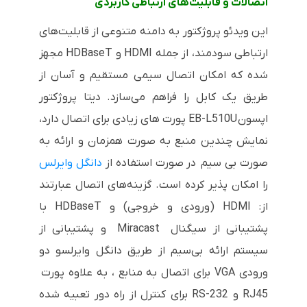
اتصالات و قابلیت‌های ارتباطی کاربردی
این ویدئو پروژکتور به دامنه متنوعی از قابلیت‌های
ارتباطی سودمند، از جمله
HDMI
و
HDBaseT
مجهز
شده که امکان اتصال سیمی مستقیم و آسان از
طریق یک کابل را فراهم می‌سازد.
دیتا پروژکتور
اپسون EB-L510U پورت های زیادی برای اتصال دارد،
نمایش چندین منبع به صورت همزمان و ارائه به
صورت بی سیم در صورت استفاده از
دانگل وایرلس
را امکان پذیر کرده است. گزینه‌های اتصال عبارتند
از: HDMI (ورودی و خروجی) و HDBaseT با
پشتیبانی از سیگنال Miracast و پشتیبانی از
سیستم ارائه بی‌سیم از طریق دانگل وایرلسو دو
ورودی VGA برای اتصال به منابع
،
به علاوه پورت
RJ45 و RS-232 برای کنترل از راه دور تعبیه شده