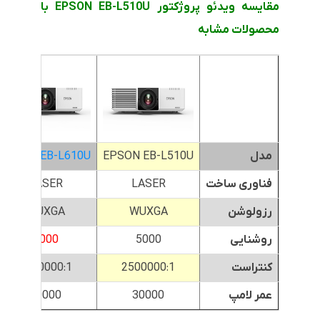
مقایسه ویدئو پروژکتور EPSON EB-L510U با
محصولات مشابه
مدل
EPSON EB-L510U
EPSON EB-L610U
فناوری ساخت
LASER
LASER
رزولوشن
WUXGA
WUXGA
روشنایی
5000
6000
کنتراست
2500000:1
2500000:1
عمر لامپ
30000
30000