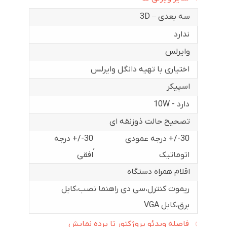
سه بعدی – 3D
ندارد
وایرلس
اختیاری با تهیه دانگل وایرلس
اسپیکر
دارد - 10W
تصحیح حالت ذوزنقه ای
30-/+ درجه عمودی
30-/+ درجه
,
اتوماتیک
افقی
اقلام همراه دستگاه
ریموت کنترل،سی دی راهنما نصب،کابل
برق،کابل VGA
فاصله ویدئو پروژکتور تا پرده نمایش