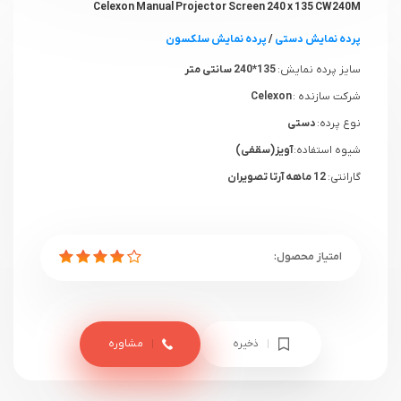
Celexon Manual Projector Screen 240 x 135 CW240M
پرده نمایش دستی
/
پرده نمایش سلکسون
سایز پرده نمایش:
135*240 سانتی متر
شرکت سازنده :
Celexon
نوع پرده:
دستی
شیوه استفاده:
آویز(سقفی)
گارانتی:
12 ماهه آرتا تصویران
ذخیره
مشاوره