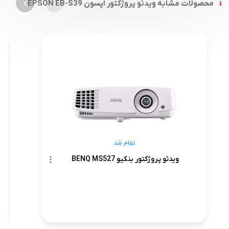
محصولات مشابه ویدئو پروژکتور اپسون EPSON EB-S39
تمام شد
ویدئو پروژکتور بنکیو BENQ MS527