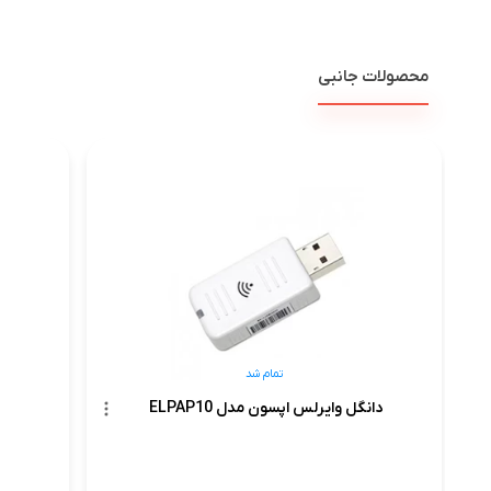
محصولات جانبی
کابل HDMI
تمام شد
دانگل وایرلس اپسون مدل ELPAP10