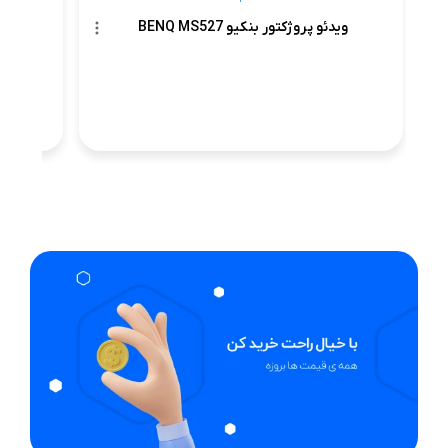
ویدئو پروژکتور بنکیو BENQ MS527