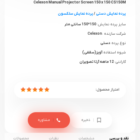
Celexon Manual Projector Screen 150 x 150 CS150M
پرده نمایش دستی
/
پرده نمایش سلکسون
سایز پرده نمایش:
150*150 سانتی متر
شرکت سازنده :
Celexon
نوع پرده:
دستی
شیوه استفاده:
آویز(سقفی)
گارانتی:
12 ماهه آرتا تصویران
ذخیره
مشاوره
نقد و بررسی
مشخصات
نظرات
محصولات