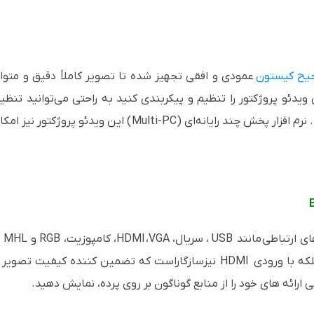
یح کیستون
عمودی و افقی تجهیز شده تا تصویر کاملاً دقیق و متو
ویدئو پروژکتور را تنظیم و پیکربندی کنید به راحتی می‌توانید تنظیم
رم افزار پخش چند رایانه‌ای (
Multi-PC
) این ویدئو پروژکتور نیز امک
USB مانند
، سریال،
VGA
،
HDMI
، کامپوزیت،
RGB
و
MHL
ر
لکه با ورودی
HDMI
نیزسازگاراست که تضمین کننده کیفیت تصویر 
ائه های خود را از منابع گوناگون بر روی پرده، نمایش دهید
.