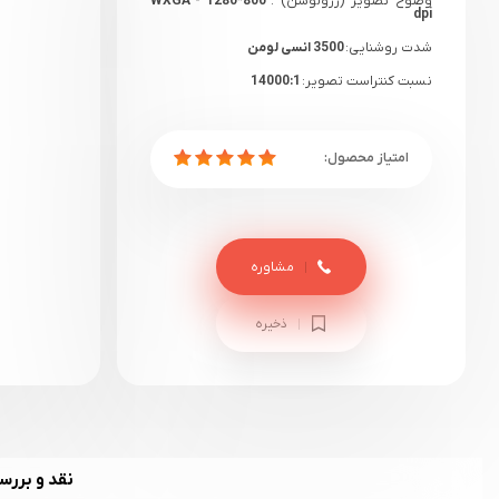
وضوح تصویر (رزولوشن) :
WXGA - 1280*800
dpi
شدت روشنایی:
3500 انسی لومن
نسبت کنتراست تصویر:
14000:1
گارانتی:
18 ماهه دیتوس+ یک هفته گارانتی
سلامت
مشاوره
ذخیره
نقد و بررس