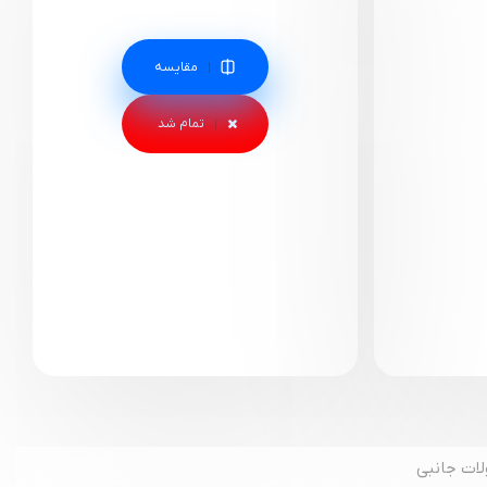
مقایسه
ات جانبی