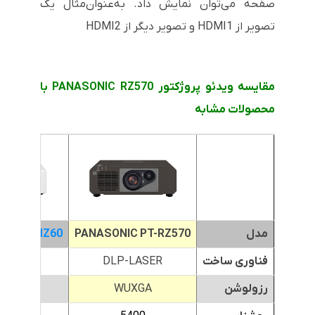
صفحه می‌توان نمایش داد. به‌عنوان‌مثال یک
تصویر از
HDMI1
و تصویر دیگر از
HDMI2
مقایسه ویدئو پروژکتور PANASONIC RZ570 با
محصولات مشابه
مدل
PANASONIC PT-RZ570
C PT-VMZ60
فناوری ساخت
DLP-LASER
-LASER
رزولوشن
WUXGA
XGA