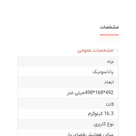
مشخصات
مشخصات عمومی
برند
پاناسونیک
ابعاد
492*168*498میلی متر
وزن
16.3 کیلوگرم
نوع کاربری
سالن همایش
,
فضای باز