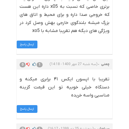
برتری خاصی که نسبت به x05 داره این هست
که خروجی صدا داره و برای محیط و اتاق های
بزرگ میشه بلندگوی خارجی بهش وصل کرد در
ویژگی های دیگه هم تقریبا مشابه با xo5
ارسال پاسخ
چمنی
(سه شنبه 27 مهر 1400 - 14:18)
0
1
تقریبا با اپسون ایکس ۴۱ برابری میکنه و
دستگاه خیلی خوبیه تو این قیمت گزینه
مناسبی واسه خریده
ارسال پاسخ
سیاوش
(پنجشنبه 25 دی 1399 - 16:17)