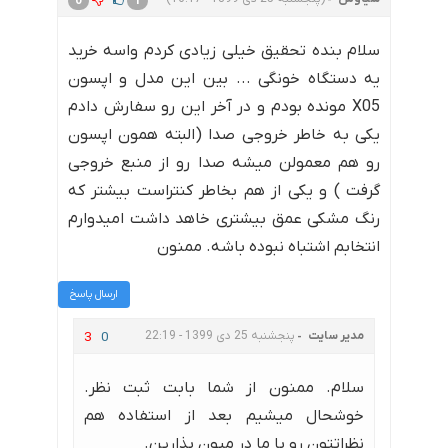
0
1
سلام بنده تحقیق خیلی زیادی کردم واسه خرید
یه دستگاه خونگی ... بین این مدل و اپسون
X05 مونده بودم و در آخر این رو سفارش دادم
یکی به خاطر خروجی صدا (البته همون اپسون
رو هم معمولن میشه صدا رو از منبع خروجی
گرفت ) و یکی از هم بخاطر کنتراست بیشتر که
رنگ مشکی عمق بیشتری خاهد داشت امیدوارم
انتخابم اشتباه نبوده باشه. ممنون
ارسال پاسخ
مدیر سایت
پنجشنبه 25 دی 1399 - 22:19
3
0
سلام. ممنون از شما بابت ثبت نظر.
خوشحال میشیم بعد از استفاده هم
نظراتتون رو با ما در میون بذارین.