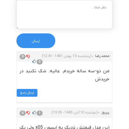
محمد رضا
(پنجشنبه 13 بهمن 1401 - 12:41)
0
0
من دو-سه ساله خریدم. عالیه. شک نکنید در
خریدش
ارسال پاسخ
پیروز
(دوشنبه 10 آبان 1400 - 19:35)
0
1
این مدل قیمتش نزدیک به اپسون x05 ولی یک