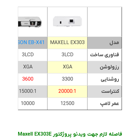
مدل
MAXELL EX303
EPSON EB-X41
05
فناوری ساخت
3LCD
3LCD
رزولوشن
XGA
XGA
روشنایی
3300
3600
کنتراست
20000:1
15000:1
عمر لامپ
12500
10000
فاصله لازم جهت ویدئو پروژکتور
Maxell EX303E