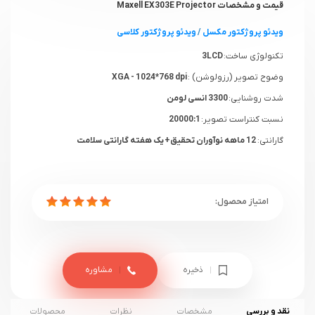
قیمت و مشخصات Maxell EX303E Projector
ویدئو پروژکتور مکسل
/
ویدئو پروژکتور کلاسی
تکنولوژی ساخت:
3LCD
وضوح تصویر (رزولوشن) :
XGA - 1024*768 dpi
شدت روشنایی:
3300 انسی لومن
نسبت کنتراست تصویر:
20000:1
گارانتی:
12 ماهه نوآوران تحقیق+ یک هفته گارانتی سلامت
ذخیره
مشاوره
نقد و بررسی
مشخصات
نظرات
محصولات