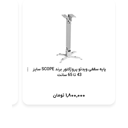
پرد
پایه سقفی ویدئو پروژکتور برند SCOPE سایز
43 تا 65 سانت
1,800,000
تومان