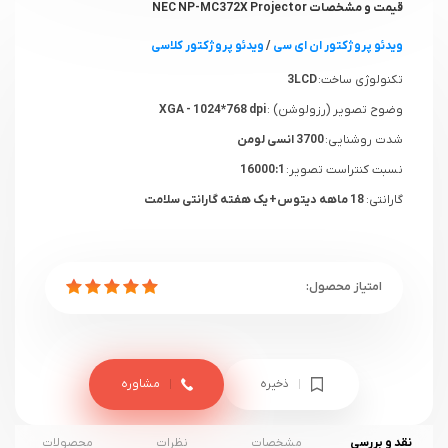
قیمت و مشخصات NEC NP-MC372X Projector
ویدئو پروژکتور ان ای سی
/
ویدئو پروژکتور کلاسی
تکنولوژی ساخت:
3LCD
وضوح تصویر (رزولوشن) :
XGA - 1024*768 dpi
شدت روشنایی:
3700 انسی لومن
نسبت کنتراست تصویر:
16000:1
گارانتی:
18 ماهه دیتوس+ یک هفته گارانتی سلامت
ذخیره
مشاوره
نقد و بررسی
مشخصات
نظرات
محصولات