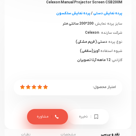
Celexon Manual Projector Screen CSB200M
پرده نمایش دستی
/
پرده نمایش سلکسون
سایز پرده نمایش:
200*200 سانتی متر
شرکت سازنده :
Celexon
نوع پرده:
دستی ( فریم مشکی)
شیوه استفاده:
آویز(سقفی)
گارانتی:
12 ماهه آرتا تصویران
ذخیره
مشاوره
نقد و بررسی
مشخصات
نظرات