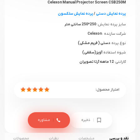
Celexon Manual Projector Screen CSB250M
پرده نمایش دستی
/
پرده نمایش سلکسون
سایز پرده نمایش:
250*250 سانتی متر
شرکت سازنده :
Celexon
نوع پرده:
دستی ( فریم مشکی)
شیوه استفاده:
آویز(سقفی)
گارانتی:
12 ماهه آرتا تصویران
ذخیره
مشاوره
نقد و بررسی
مشخصات
نظرات
محصولات