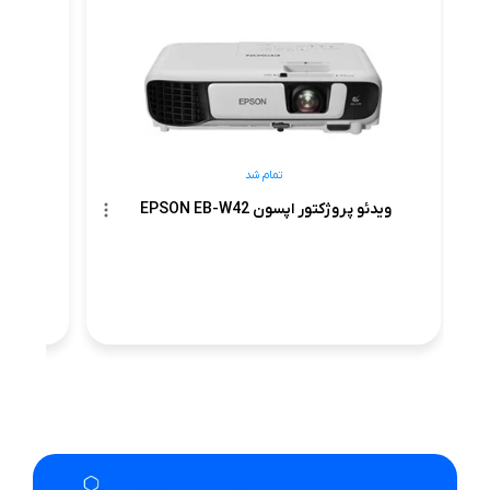
ویدئو
تمام شد
ویدئو پروژکتور اپسون EPSON EB-W42