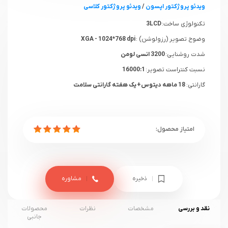
ویدئو پروژکتور اپسون
/
ویدئو پروژکتور کلاسی
تکنولوژی ساخت:
3LCD
وضوح تصویر (رزولوشن) :
XGA - 1024*768 dpi
شدت روشنایی:
3200 انسی لومن
نسبت کنتراست تصویر:
16000:1
گارانتی:
18 ماهه دیتوس+ یک هفته گارانتی سلامت
ذخیره
مشاوره
نقد و بررسی
مشخصات
نظرات
محصولات
جانبی