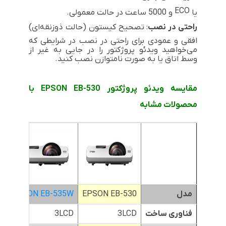
ECO
یا
و 5000 ساعت در حالت معمولی.
راحتی در نصب
: تصحیح کیستون (حالت ذوزنقه‌ای)
افقی و عمودی برای راحتی در نصب در شرایطی که
می‌خواهید ویدئو پروژکتور را در جایی به غیر از
وسط اتاق یا به صورت نامتوازن نصب کنید.
مقایسه ویدئو پروژکتور EPSON EB-530 با
محصولات مشابه
مدل
EPSON EB-530
EPSON EB-535W
0
فناوری ساخت
3LCD
3LCD
P