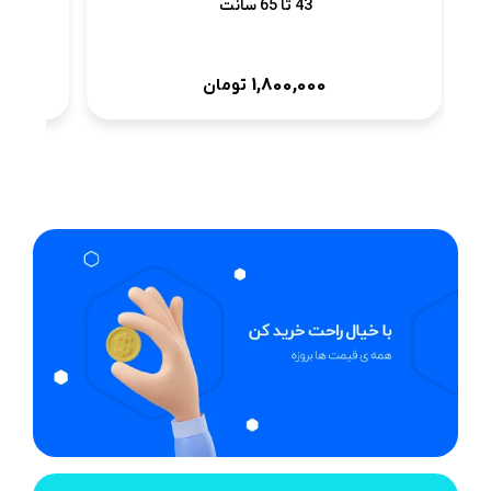
43 تا 65 سانت
1,800,000
تومان