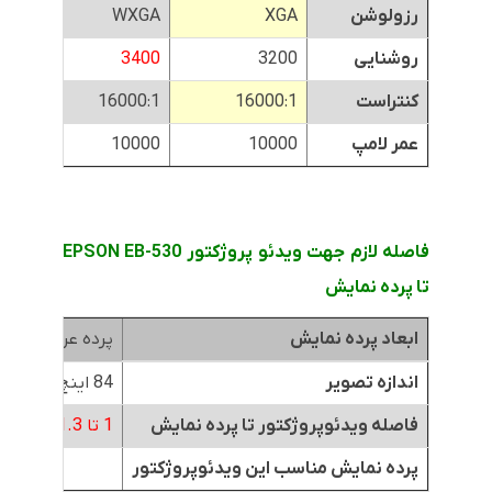
رزولوشن
XGA
WXGA
A
روشنایی
3200
3400
0
کنتراست
16000:1
16000:1
1
عمر لامپ
10000
10000
0
فاصله لازم جهت ویدئو پروژکتور EPSON EB-530
تا پرده نمایش
ابعاد پرده نمایش
پرده عرض 1.8متر
اندازه تصویر
84 اینچ
فاصله ویدئوپروژکتور تا پرده نمایش
1 تا 1.3 متر
پرده نمایش مناسب این ویدئوپروژکتور