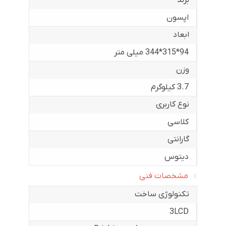
برند
اپسون
ابعاد
94*315*344 میلی متر
وزن
3.7 کیلوگرم
نوع کاربری
کلاسی
گارانتی
دیتوس
مشخصات فنی
تکنولوژی ساخت
3LCD