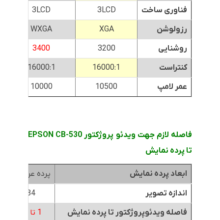
فناوری ساخت
3LCD
3LCD
رزولوشن
XGA
WXGA
روشنایی
3200
3400
کنتراست
16000:1
16000:1
عمر لامپ
10500
10000
فاصله لازم جهت ویدئو پروژکتور EPSON CB-530
تا پرده نمایش
ابعاد پرده نمایش
پرده عرض 1.8متر
اندازه تصویر
84 اینچ
فاصله ویدئوپروژکتور تا پرده نمایش
1 تا 1.3 متر