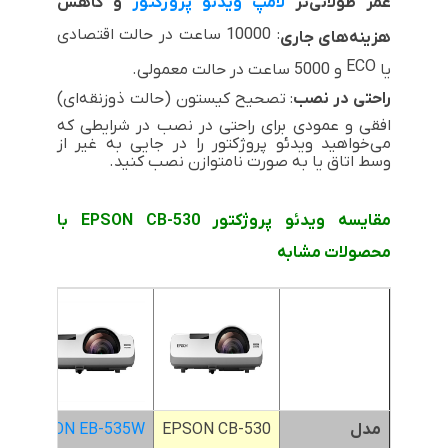
عمر طولانی‌تر
لامپ ویدئو پروژکتور
و کاهش
: 10000 ساعت در حالت اقتصادی
هزینه‌های جاری
ECO
یا
و 5000 ساعت در حالت معمولی.
راحتی در نصب
: تصحیح کیستون (حالت ذوزنقه‌ای)
افقی و عمودی برای راحتی در نصب در شرایطی که
می‌خواهید ویدئو پروژکتور را در جایی به غیر از
وسط اتاق یا به صورت نامتوازن نصب کنید.
مقایسه ویدئو پروژکتور EPSON CB-530 با
محصولات مشابه
مدل
EPSON CB-530
EPSON EB-535W
0