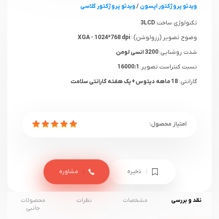
ویدئو پروژکتور اپسون
/
ویدئو پروژکتور کلاسی
تکنولوژی ساخت:
3LCD
وضوح تصویر (رزولوشن) :
XGA - 1024*768 dpi
شدت روشنایی:
3200 انسی لومن
نسبت کنتراست تصویر:
16000:1
گارانتی:
18 ماهه دیتوس+ یک هفته گارانتی سلامت
ذخیره
مشاوره
نقد و بررسی
مشخصات
نظرات
محصولات
جانبی