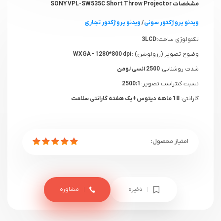
مشخصات SONY VPL-SW535C Short Throw Projector
ویدئو پروژکتور سونی
/
ویدئو پروژکتور تجاری
تکنولوژی ساخت:
3LCD
وضوح تصویر (رزولوشن) :
WXGA - 1280*800 dpi
شدت روشنایی:
2500 انسی لومن
نسبت کنتراست تصویر:
2500:1
گارانتی:
18 ماهه دیتوس+ یک هفته گارانتی سلامت
ذخیره
مشاوره