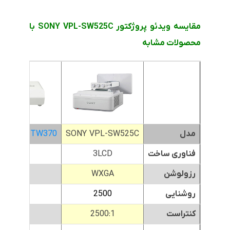
مقایسه ویدئو پروژکتور SONY VPL-SW525C با
محصولات مشابه
مدل
SONY VPL-SW525C
NIC PT-TW370
فناوری ساخت
3LCD
3LCD
رزولوشن
WXGA
WXGA
روشنایی
2500
3300
کنتراست
2500:1
16000:1