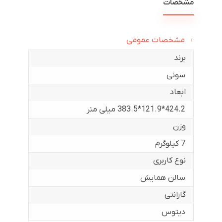
مشخصات
مشخصات عمومی
برند
سونی
ابعاد
424.2*121.9*383.5 میلی متر
وزن
7 کیلوگرم
نوع کاربری
سالن همایش
گارانتی
دیتوس