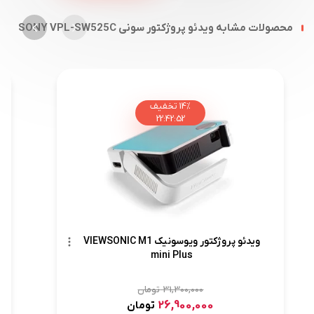
محصولات مشابه ویدئو پروژکتور سونی SONY VPL-SW525C
14%
تخفیف
22
:
42
:
50
ویدئو پروژکتور ویوسونیک VIEWSONIC M1
mini Plus
31,300,000
تومان
26,900,000
تومان