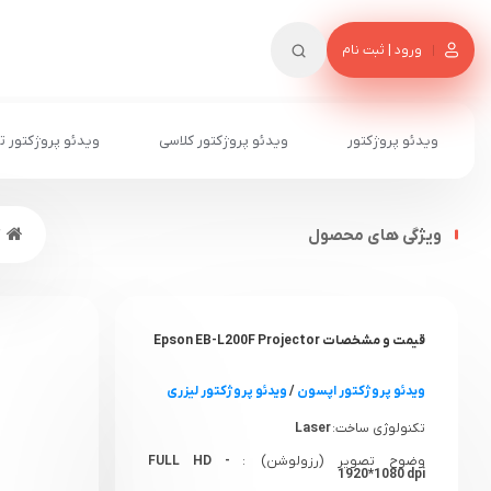
ورود | ثبت نام
ویدئو پروژکتور
ویدئو پروژکتور کلاسی
ویدئو پروژکتور ت
ویژگی های محصول
قیمت و مشخصات Epson EB-L200F Projector
ویدئو پروژکتور اپسون
/
ویدئو پروژکتور لیزری
تکنولوژی ساخت:
Laser
وضوح تصویر (رزولوشن) :
FULL HD -
1920*1080 dpi