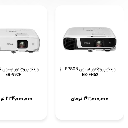
ویدئو پروژکتور اپسون EPSON
وید
EB-992F
EB-FH52
234,000,000
193,000,000
تومان
تو