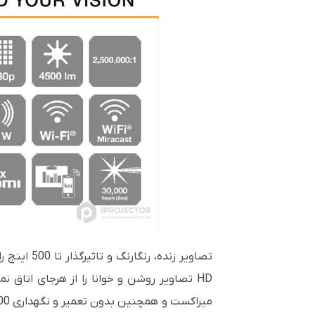
تصاویر زنده، رنگارنگ و تاثیرگذار تا 500 اینچ را با ویدئو پروژکتور لیزری اپسون EB-L200F تماشا کنید. این
میراکست و همچنین بدون تعمیر و نگهداری 30000 ساعت منبع نور لیزری بدون تعویض لامپ را فراهم می کند.