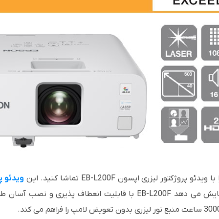
ویدئو پ
HD تصاویر روشن و خوانا را از هرجای اتاق نمایش می دهد EB-L200F با ق