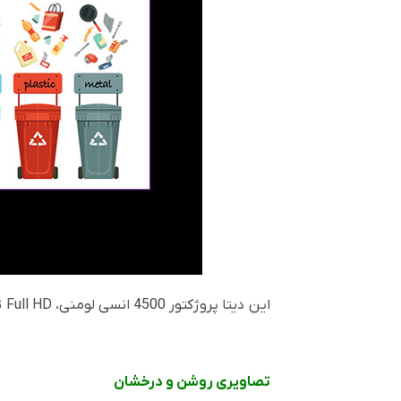
این دیتا پروژکتور 4500 انسی لومنی، Full HD تصاویر واضح و خوانا را از تقریباً هرجای اتاق با قابلیت ایجاد 4 صفحه تقسیم شده برای تجربه جذاب تر ارائه می کند.
تصاویری روشن و درخشان