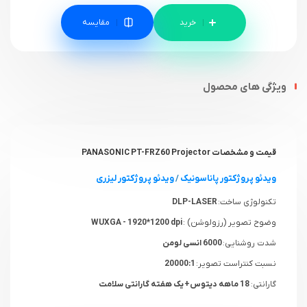
مقایسه
ویژگی های محصول
قیمت و مشخصات PANASONIC PT-FRZ60 Projector
ویدئو پروژکتور پاناسونیک
/
ویدئو پروژکتور لیزری
تکنولوژی ساخت:
DLP-LASER
وضوح تصویر (رزولوشن) :
WUXGA - 1920*1200 dpi
شدت روشنایی:
6000 انسی لومن
نسبت کنتراست تصویر:
20000:1
گارانتی:
18 ماهه دیتوس+ یک هفته گارانتی سلامت