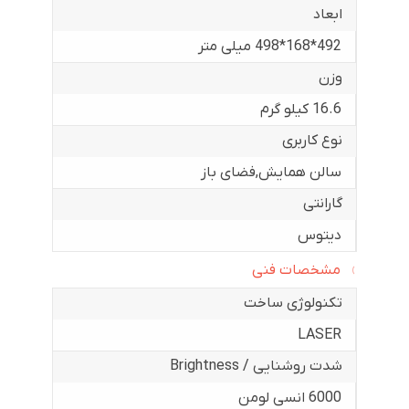
ابعاد
492*168*498 میلی متر
وزن
16.6 کیلو گرم
نوع کاربری
سالن همایش
,
فضای باز
گارانتی
دیتوس
مشخصات فنی
تکنولوژی ساخت
LASER
شدت روشنایی / Brightness
6000 انسی لومن