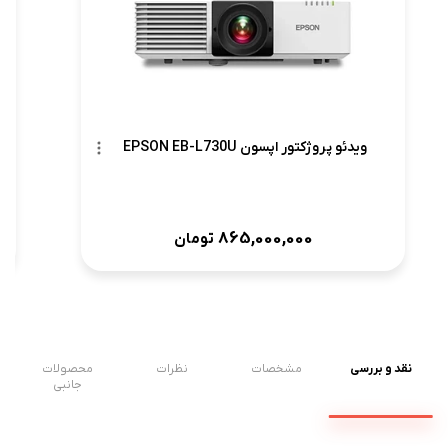
ویدئو پروژکتور اپسون EPSON EB-L730U
865,000,000
تومان
نقد و بررسی
مشخصات
نظرات
محصولات
جانبی