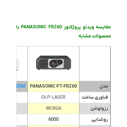
مقایسه ویدئو پروژکتور PANASONIC FRZ60 با
محصولات مشابه
مدل
PANASONIC PT-FRZ60
C PT-VMZ60
فناوری ساخت
DLP-LASER
-LASER
رزولوشن
WUXGA
XGA
روشنایی
6000
000