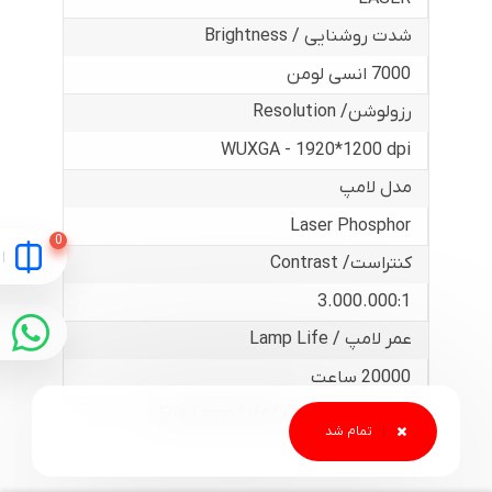
شدت روشنایی / Brightness
7000 انسی لومن
رزولوشن/ Resolution
WUXGA - 1920*1200 dpi
مدل لامپ
Laser Phosphor
کنتراست/ Contrast
3.000.000:1
عمر لامپ / Lamp Life
20000 ساعت
عمر لامپ اقتصادی/Eco Lamp Life
24000 ساعت
نسبت نمایش / Aspect Ratio