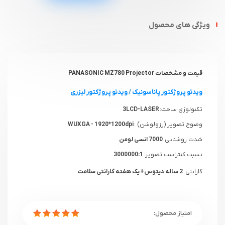
ویژگی های محصول
قیمت و مشخصات PANASONIC MZ780 Projector
ویدئو پروژکتور پاناسونیک
/
ویدئو پروژکتور لیزری
تکنولوژی ساخت:
3LCD-LASER
وضوح تصویر (رزولوشن) :
WUXGA - 1920*1200dpi
شدت روشنایی:
7000 انسی لومن
نسبت کنتراست تصویر:
3000000:1
گارانتی:
2 ساله دیتوس+ یک هفته گارانتی سلامت