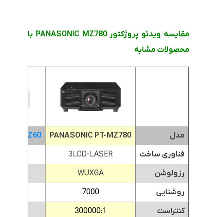
مقایسه ویدئو پروژکتور PANASONIC MZ780 با
محصولات مشابه
مدل
PANASONIC PT-MZ780
C PT-VMZ60
فناوری ساخت
3LCD-LASER
-LASER
رزولوشن
WUXGA
XGA
روشنایی
7000
000
کنتراست
300000:1
000:1