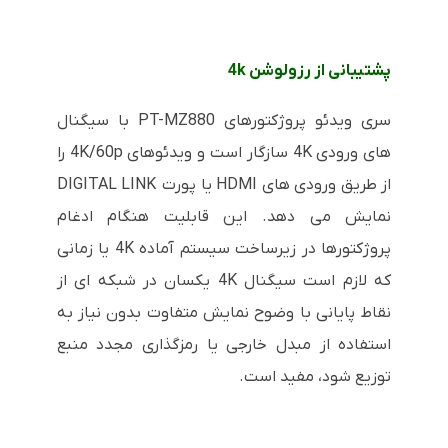
پشتیبانی از رزولوشن 4k
سری ویدئو پروژکتورهای PT-MZ880 با سیگنال
های ورودی 4K سازگار است و ویدئوهای 4K/60p را
از طریق ورودی های HDMI یا پورت DIGITAL LINK
نمایش می دهد. این قابلیت هنگام ادغام
پروژکتورها در زیرساخت سیستم آماده 4K یا زمانی
که لازم است سیگنال 4K یکسان در شبکه ای از
نقاط پایانی با وضوح نمایش متفاوت بدون نیاز به
استفاده از مبدل خارجی یا رمزگذاری مجدد منبع
توزیع شود، مفید است.