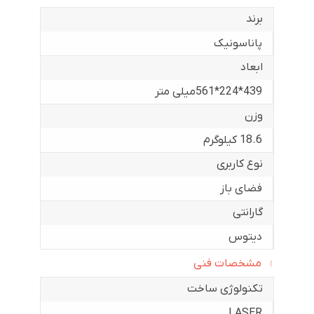
برند
پاناسونیک
ابعاد
439*224*561میلی متر
وزن
18.6 کیلوگرم
نوع کاربری
فضای باز
گارانتی
دیتوس
مشخصات فنی
تکنولوژی ساخت
LASER