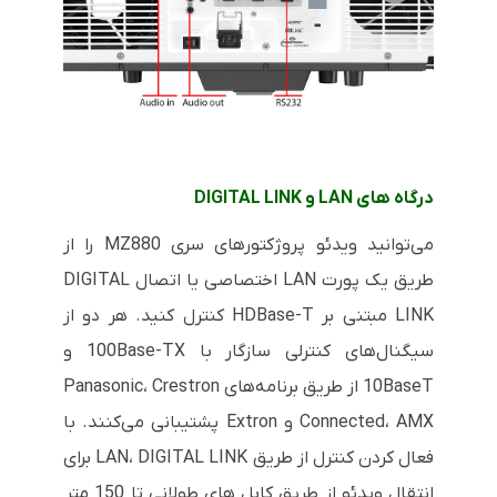
درگاه های LAN و DIGITAL LINK
می‌توانید ویدئو پروژکتورهای سری MZ880 را از
طریق یک پورت LAN اختصاصی یا اتصال DIGITAL
LINK مبتنی بر HDBase-T کنترل کنید. هر دو از
سیگنال‌های کنترلی سازگار با 100Base-TX و
10BaseT از طریق برنامه‌های Panasonic، Crestron
Connected، AMX و Extron پشتیبانی می‌کنند. با
فعال کردن کنترل از طریق LAN، DIGITAL LINK برای
انتقال ویدئو از طریق کابل های طولانی تا 150 متر