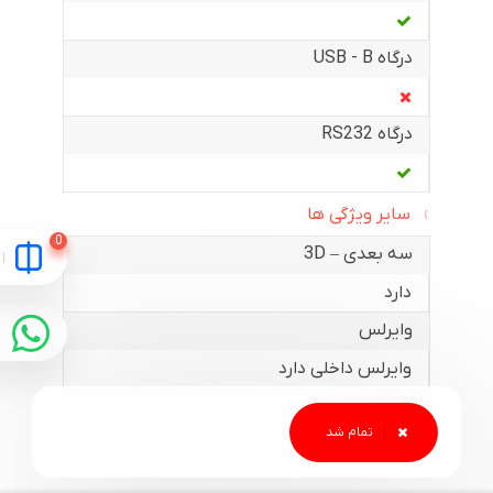
درگاه USB - B
درگاه RS232
سایر ویژگی ها
سه بعدی – 3D
دارد
وایرلس
وایرلس داخلی دارد
اسپیکر
دارد- یک عدد بلندگو 5 وات
سایر ویژگی ها