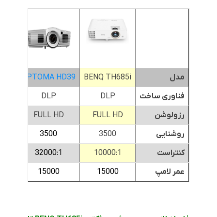
مدل
BENQ TH685i
OPTOMA HD39
560
فناوری ساخت
DLP
DLP
رزولوشن
FULL HD
FULL HD
HD
روشنایی
3500
3500
کنتراست
10000:1
32000:1
1
عمر لامپ
15000
15000
0