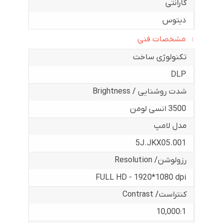
گارانتی
دیتوس
مشخصات فنی
تکنولوژی ساخت
DLP
شدت روشنایی / Brightness
3500 انسی لومن
مدل لامپ
5J.JKX05.001
رزولوشن/ Resolution
FULL HD - 1920*1080 dpi
کنتراست/ Contrast
10,000:1