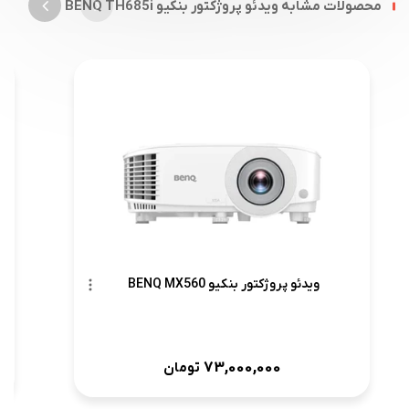
محصولات مشابه ویدئو پروژکتور بنکیو BENQ TH685i
ویدئو پروژکتور بنکیو BENQ MX560
73,000,000
تومان