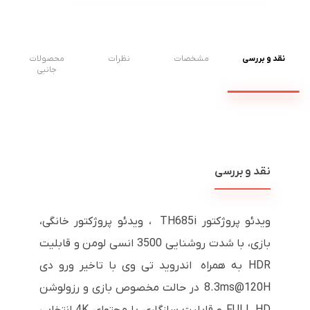
نقد و بررسی
مشخصات
نظرات
محصولات
جانبی
نقد و بررسی
ویدئو پروژکتور
TH685i
، ویدئو پروژکتور خانگی،
بازی، با شدت روشنایی 3500 انسی لومن و قابلیت
HDR
به همراه اندروید تی وی با تاخیر ورو دی
8.3ms@120H
در حالت مخصوص بازی و رزولوشن
FULL HD
و قابلیت سازگاری با محتوای
4K
انتخابی