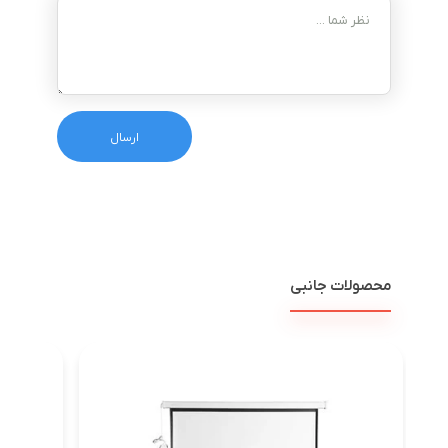
محصولات جانبی
کابل HDMI پانزده متری کی نت پلاس ورژن 2