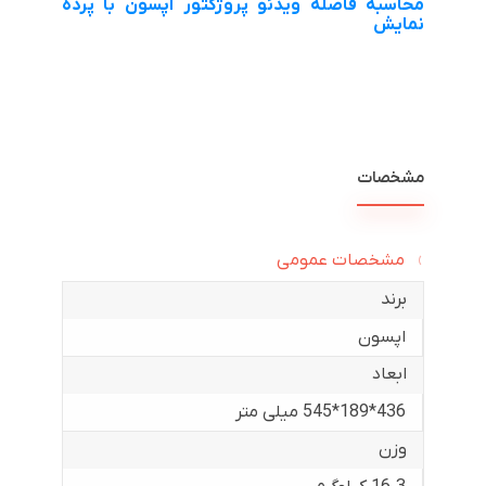
محاسبه فاصله ویدئو پروژکتور اپسون با پرده
نمایش
مشخصات
مشخصات عمومی
برند
اپسون
ابعاد
436*189*545 میلی متر
وزن