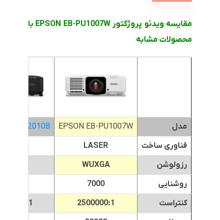
مقایسه ویدئو پروژکتور EPSON EB-PU1007W با
محصولات مشابه
مدل
EPSON EB-PU1007W
N EB-PU2010B
فناوری ساخت
LASER
LASER
رزولوشن
WUXGA
WUXGA
روشنایی
7000
19000
کنتراست
2500000:1
500000:1