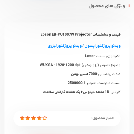
ویژگی های محصول
قیمت و مشخصات Epson EB-PU1007W Projector
ویدئو پروژکتور اپسون
/
ویدئو پروژکتور لیزری
تکنولوژی ساخت:
Laser
وضوح تصویر (رزولوشن) :
WUXGA - 1920*1200 dpi
شدت روشنایی:
7000 انسی لومن
نسبت کنتراست تصویر:
2500000:1
گارانتی:
18 ماهه دیتوس+ یک هفته گارانتی سلامت