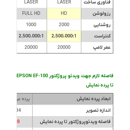
فناوری ساخت
LASER
LASER
ER
رزولوشن
HD
FULL HD
روشنایی
2000
1000
0
کنتراست
2.500.000:1
2.500.000:1
1 :2.500.000
عمر لامپ
20000
20000
00
فاصله لازم جهت ویدئو پروژکتور EPSON EF-100
تا پرده نمایش
ابعاد پرده نمایش
پرده عرض 1.8متر
اندازه تصویر
84 اینچ
فاصله ویدئوپروژکتور تا پرده نمایش
1.8 متر