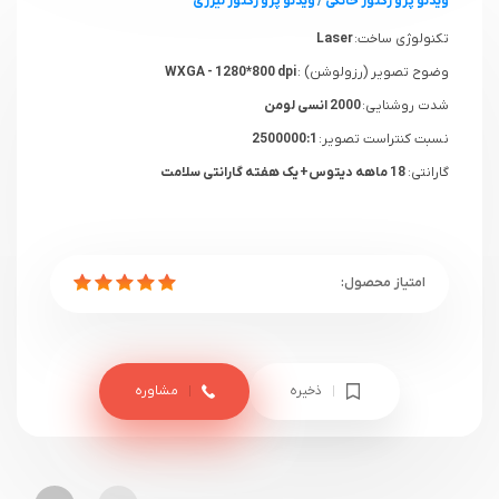
ویدئو پروژکتور خانگی
/
ویدئو پروژکتور لیزری
تکنولوژی ساخت:
Laser
وضوح تصویر (رزولوشن) :
WXGA - 1280*800 dpi
شدت روشنایی:
2000 انسی لومن
نسبت کنتراست تصویر:
2500000:1
گارانتی:
18 ماهه دیتوس+ یک هفته گارانتی سلامت
ذخیره
مشاوره