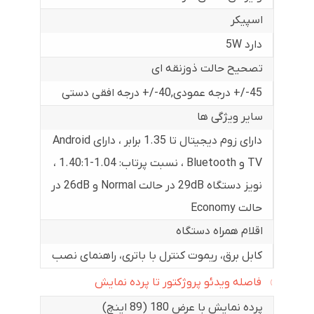
اسپیکر
دارد 5W
تصحیح حالت ذوزنقه ای
45-/+ درجه عمودی
,
40-/+ درجه افقی دستی
سایر ویژگی ها
دارای زوم دیجیتال تا 1.35 برابر ، دارای Android
TV و Bluetooth ، نسبت پرتاب: 1.04-1.40:1 ،
نویز دستگاه 29dB در حالت Normal و 26dB در
حالت Economy
اقلام همراه دستگاه
کابل برق، ریموت کنترل با باتری، راهنمای نصب
فاصله ویدئو پروژکتور تا پرده نمایش
پرده نمایش با عرض 180 (89 اینچ)