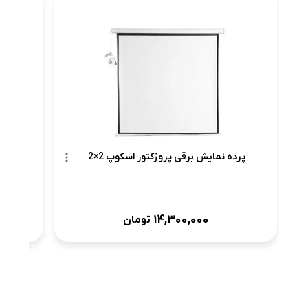
کابل HDMI کی نت 0
پرده نمایش برقی پروژکتور اسکوپ 2×2
14,300,000
تومان