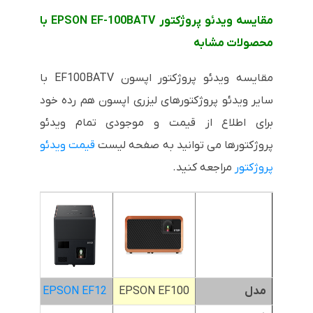
مقایسه ویدئو پروژکتور EPSON EF-100BATV با
محصولات مشابه
مقایسه ویدئو پروژکتور اپسون EF100BATV با
سایر ویدئو پروژکتورهای لیزری اپسون هم رده خود
برای اطلاع از قیمت و موجودی تمام ویدئو
پروژکتورها می توانید به صفحه لیست
قیمت ویدئو
پروژکتور
مراجعه کنید.
مدل
EPSON EF100
EPSON EF12
F100W