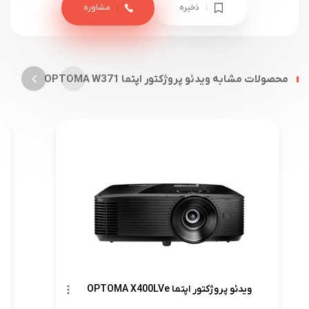
ذخیره
مشاوره
محصولات مشابه ویدئو پروژکتور اپتما OPTOMA W371
ویدئو پروژکتور اپتما OPTOMA X400LVe