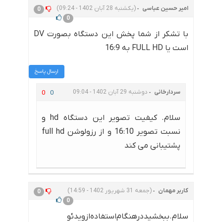
امیر حسین عباسی
(یکشنبه 28 آبان 1402 - 09:24)
0
0
با تشکر از شما پخش این دستگاه بصورت DV
است یا FULL HD به 16:9
ارسال پاسخ
سردارخانی
دوشنبه 29 آبان 1402 - 09:04
0
0
سلام. کیفیت تصویر این دستگاه hd و
نسبت تصویر 16:10 و از رزولوشن full hd
پشتیبانی می کند
کاربر مهمان
(جمعه 31 شهریور 1402 - 14:59)
0
0
سلام.ببخشید‌در‌هنگام‌‌استفاده‌از‌ویدئو