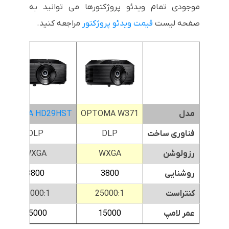
موجودی تمام ویدئو پروژکتورها می توانید به
صفحه لیست
قیمت ویدئو پروژکتور
مراجعه کنید.
مدل
OPTOMA W371
OPTOMA HD29HST
فناوری ساخت
DLP
DLP
رزولوشن
WXGA
WXGA
روشنایی
3800
3800
کنتراست
25000:1
22000:1
عمر لامپ
15000
15000