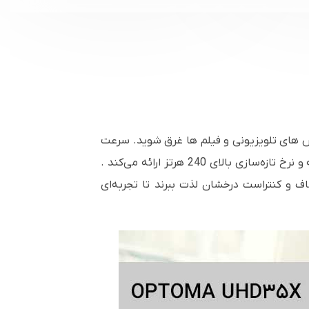
4K UH در دنیای بازی های Ultra HD، ورزش های زنده، نمایش های تلویزیونی و فیلم ها غرق شوید. سرعت
بالا و تاخیر کم 4K UHD UHD35x تصاویری با کیفیت سینمایی چشمگیر، تاخیر ورودی فوق‌العاده کم 4.2 میلی‌ثانیه و نرخ تازه‌سازی بالای 240 هرتز ارائه می‌کند .
اف و کنتراست درخشان لذت ببرند تا تجربه‌ای