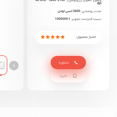
وضوح تصویر (رزولوشن) :
4K UHD - 3840*2160
dpi
شدت روشنایی:
3600 انسی لومن
نسبت کنتراست تصویر:
1000000:1
گارانتی:
18 ماهه مادیران+ یک هفته گارانتی
سلامت
مشاوره
ذخیره