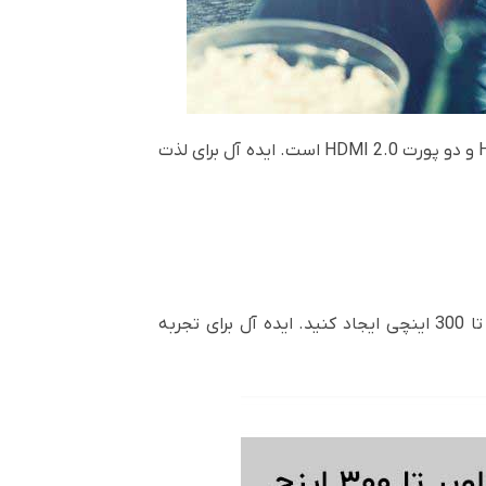
این ویدئو پروژکتور شیک با جدیدترین فناوری و ویژگی‌ها دارای محدوده دینامیکی بالا (HDR) و سازگاری HLG، Full 3D و دو پورت HDMI 2.0 است. ایده آل برای لذت
تصاویری بسیار بزرگتر از هر تلویزیونی با ویدئو پروژکتور ایجاد و مشاهده کنید. شما می توانید یک تصویر عظیم تا 300 اینچی ایجاد کنید. ایده آل برای تجربه