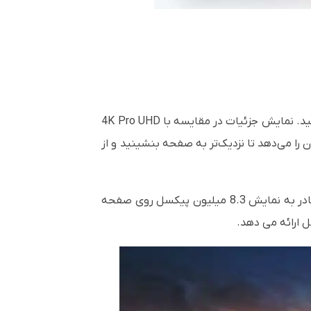
سینمای خانگی با کیفیت بالا را با True 4K UHD با 8.3 میلیون پیکسل قابل آدرس دهی متمایز روی صفحه تجربه کنید. نمایش جزئیات در مقایسه با 4K Pro UHD
 این امکان را می‌دهد تا نزدیک‌تر به صفحه بنشینید و از
ویدئو پروژکتورهای DLP ما وضوح تصویر واقعی 4K UHD CTA (انجمن فناوری مصرف کننده) را ارائه می دهند که قادر به نمایش 8.3 میلیون پیکسل روی صفحه