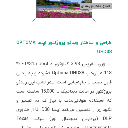
طراحی و ساختار ویدئو پروژکتور اپتما OPTOMA
UHD38
با وزن تقریبی 3.98 کیلوگرم و ابعاد 315* 270*
118 میلی‌متر، Optoma UHD38 فشرده و به راحتی
قابل نصب یا جابه‌جایی است. عمر لامپ این ویدئو
پروژکتور در حالت دینامیک تا 15,000 ساعت است
که استفاده طولانی‌مدت با نیاز کم به تعمیر و
نگهداری را تضمین می‌کند.اپتما UHD38 از فناوری
DLP (پردازش دیجیتال نور) شرکت Texas
Instruments استفاده می‌کند که به دلیل روشنایی