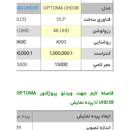
مدل
OPTOMA UHD38
OPTOMA UHD35
فناوری ساخت
DLP
3LCD
رزولوشن
4K UHD
4K UHD
روشنایی
4000
3600
کنتراست
1,000,000:1
1,000,000:1
عمر لامپ
15000
15000
فاصله لازم جهت ویدئو پروژکتور OPTOMA
UHD38 تا پرده نمایش
ابعاد پرده نمایش
پرده عرض 1.8متر
اندازه تصویر
89 اینچ