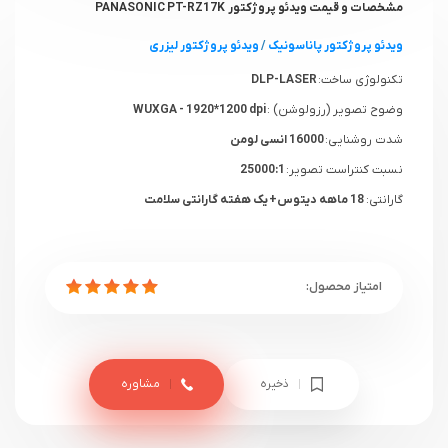
مشخصات و قیمت ویدئو پروژکتور PANASONIC PT-RZ17K
ویدئو پروژکتور پاناسونیک
/
ویدئو پروژکتور لیزری
تکنولوژی ساخت:
DLP-LASER
وضوح تصویر (رزولوشن) :
WUXGA - 1920*1200 dpi
شدت روشنایی:
16000 انسی لومن
نسبت کنتراست تصویر:
25000:1
گارانتی:
18 ماهه دیتوس+ یک هفته گارانتی سلامت
ذخیره
مشاوره