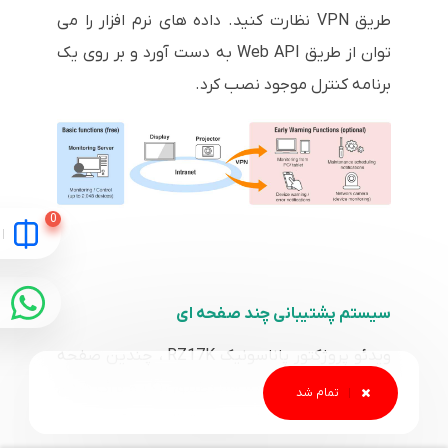
طریق VPN نظارت کنید. داده های نرم افزار را می
توان از طریق Web API به دست آورد و بر روی یک
برنامه کنترل موجود نصب کرد.
سیستم پشتیبانی چند صفحه ای
ویدئو پروژکتور پاناسونیک RZ17K ، چندین صفحه
نمایش را با ترکیب لبه ها، تطبیق رنگ و بزرگ شدن
تصویر دیجیتال به طور بهینه تنظیم می کند.