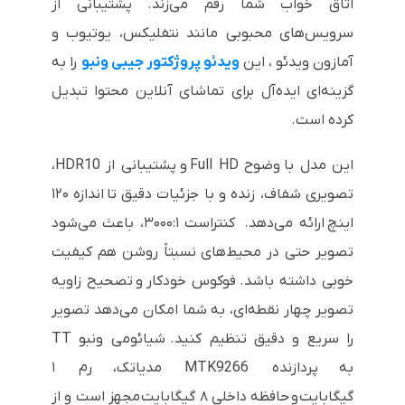
اتاق خواب شما رقم می‌زند. پشتیبانی از
سرویس‌های محبوبی مانند نتفلیکس، یوتیوب و
آمازون ویدئو ، این
ویدئو پروژکتور جیبی ونبو
را به
گزینه‌ای ایده‌آل برای تماشای آنلاین محتوا تبدیل
کرده است.
این مدل با وضوح Full HD و پشتیبانی از HDR10،
تصویری شفاف، زنده و با جزئیات دقیق تا اندازه ۱۲۰
اینچ ارائه می‌دهد. کنتراست ۳۰۰۰:۱، باعث می‌شود
تصویر حتی در محیط‌های نسبتاً روشن هم کیفیت
خوبی داشته باشد. فوکوس خودکار و تصحیح زاویه
تصویر چهار نقطه‌ای، به شما امکان می‌دهد تصویر
را سریع و دقیق تنظیم کنید. شیائومی ونبو TT
به پردازنده MTK9266 مدیاتک، رم ۱
گیگابایت و حافظه داخلی ۸ گیگابایت مجهز است و از