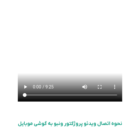
نحوه اتصال ویدئو پروژکتور ونبو به گوشی موبایل