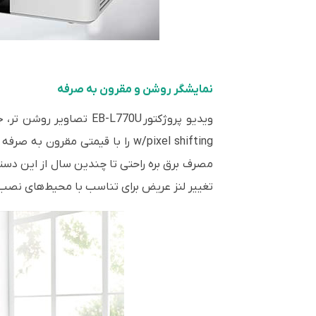
نمایشگر روشن و مقرون به صرفه
w/pixel shifting را با قیمتی م
تغییر لنز عریض برای تناسب با محیط‌های نصب چالش برانگیز. EB-L770U قادر است تا صفحه نمایش 500 اینچی را بدون 