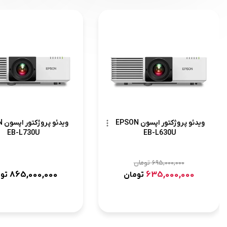
ویدئو پروژکتور اپسون EPSON
وید
EB-L730U
EB-L630U
695,000,000
تومان
865,000,000
635,000,000
تومان
تو