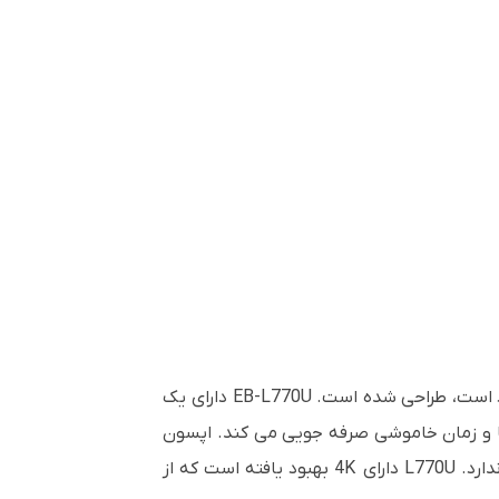
ویدئو پروژکتور لیزری اپسون Epson EB-L770U برای استفاده در مکان های بزرگ که در آن روشنایی و نور محیط زیاد است، طراحی شده است. EB-L770U دارای یک
نه تعویض لامپ، تکنسین ها و زمان خاموشی صرفه جویی می کند. اپسون
EB-L770U همچنین دارای فیلتری با عمر طولانی است که در شرایط ذرات معمولی تا 20000 ساعت نیاز به تعویض ندارد. L770U دارای 4K بهبود یافته است که از