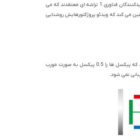
روشنایی سفید به تنهایی نمی تواند رنگ های واقعی را که هر روز می بینید به ارمغان بیاورد. در حالی که سایر تولیدکنندگان فناوری 1 تراشه ای معتقدند که می
ضمین می کند که ویدئو پروژکتورهایش روشنایی
EB-L770U تصاویری با دقت بالا با فناوری 4K Enhancement (4KE) ارائه می دهد. محتوای 1080p با کیفیت 4KE، که پیکسل ها را 0.5 پیکسل به صورت مورب