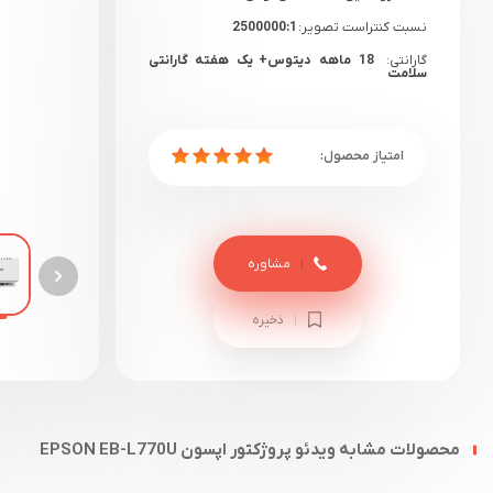
نسبت کنتراست تصویر:
2500000:1
گارانتی:
18 ماهه دیتوس+ یک هفته گارانتی
سلامت
مشاوره
ذخیره
محصولات مشابه ویدئو پروژکتور اپسون EPSON EB-L770U