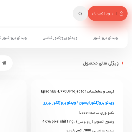
ورود | ثبت نام
ویدئو پروژکتور
ویدئو پروژکتور کلاسی
ویدئو پروژکتور ت
ویژگی های محصول
قیمت و مشخصات Epson EB-L770U Projector
ویدئو پروژکتور اپسون
/
ویدئو پروژکتور لیزری
تکنولوژی ساخت:
Laser
وضوح تصویر (رزولوشن) :
4K w/pixel shifting
شدت روشنایی:
7000 انسی لومن