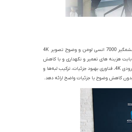
ویدیو پروژکتور EB-L770U تصاویر روشن تر، جذاب تر و تاثیرگذارتر حتی در محیط های با نور روشن، با روشنایی چشمگیر 7000 انسی لومن و وضوح تصویر 4K
گرانی بابت هزینه های تعمیر و نگهداری و با کاهش
مصرف برق بره راحتی تا چندین سال از این دستگاه استفاده کنند.. همچنین دارای ویژگی‌های زیر است: پشتیبانی از ورودی 4K، فناوری بهبود جزئیات، ترکیب لبه‌ها و