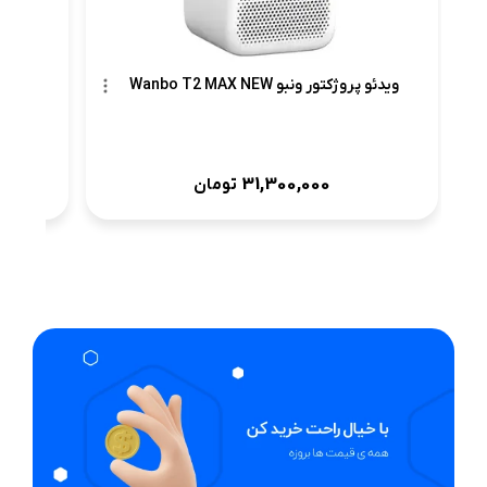
ویدئو پروژکتور ونبو Wanbo T2 MAX NEW
وید
31,300,000
تومان