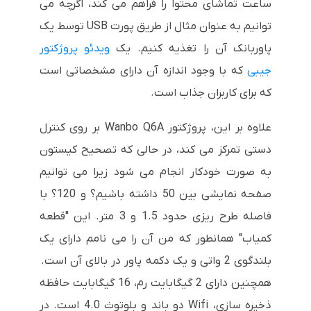
ساعت تماشای محتوا را فراهم می کند، اگرچه می
توانیم به عنوان مثال از طریق پورت USB توسط یک
پاوربانک آن را تغذیه کنیم. یک
ویدئو پروژکتور
جیبی
که با وجود اندازه آن دارای مشخصاتی است
که برای کاربران جذاب است.
علاوه بر این، پروژکتور Wanbo Q6A بر روی کنترل
دستی تمرکز می کند، در حالی که تصحیح کیستون
به صورت خودکار انجام می شود زیرا می توانیم
صفحه نمایشی بین 50 داشته باشیم؟ و 120؟ با
فاصله طرح ریزی حدود 1.5 و 3 متر. این "قطعه
کمیاب" همانطور که من آن را می نامم دارای یک
بلندگوی 2 واتی و یک دکمه پاور در بالای آن است.
همچنین دارای 2 گیگابایت رم، 16 گیگابایت حافظه
ذخیره سازی، Wifi دو باند و بلوتوث 4.0 است. در