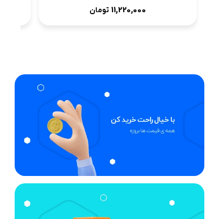
11,220,000
تومان