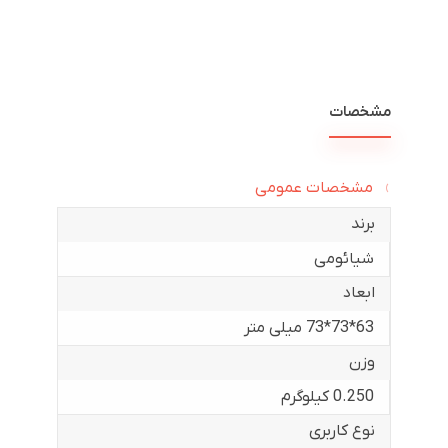
مشخصات
مشخصات عمومی
برند
شیائومی
ابعاد
63*73*73 میلی متر
وزن
0.250 کیلوگرم
نوع کاربری