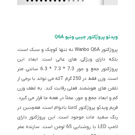
ویدئو پروژکتور جیبی ونبو Q6A
پروژکتور Wanbo Q6A نه تنها کوچک و سبک است،
بلکه دارای ویژگی های عالی است. ابعاد این
پروژکتور جمع و جور 7.3 * 7.3 * 6.3 سانتی متر
است. وزن فقط در 250 گرم Tکه می تواند با برخی از
تلفن های هوشمند فعلی رقابت کند. به لطف وزن
کم و ابعاد جمع و جور، عملاً در همه جا قرار می گیرد.
فریم ویدئو پروژکتور کاملا بادوام است، همچنین در
رنگ سفید مات موجود است. این پروژکتور دارای
لامپ LED با روشنایی 65 لومن است. سازنده عمر