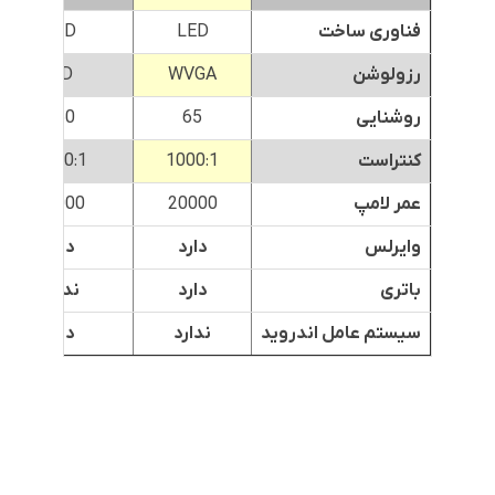
فناوری ساخت
LED
LED
رزولوشن
WVGA
HD
روشنایی
65
350
کنتراست
1000:1
2000:1
عمر لامپ
20000
20000
وایرلس
دارد
دارد
باتری
دارد
ندارد
سیستم عامل اندروید
ندارد
دارد