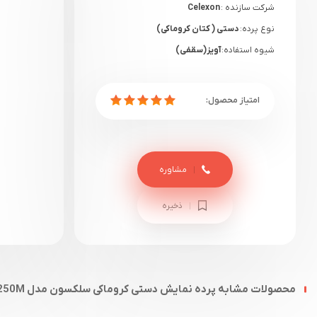
شرکت سازنده :
Celexon
نوع پرده:
دستی ( کتان کروماکی)
شیوه استفاده:
آویز(سقفی)
گارانتی:
12 ماهه آرتا تصویران
مشاوره
ذخیره
محصولات مشابه پرده نمایش دستی کروماکی سلکسون مدل CSG250M