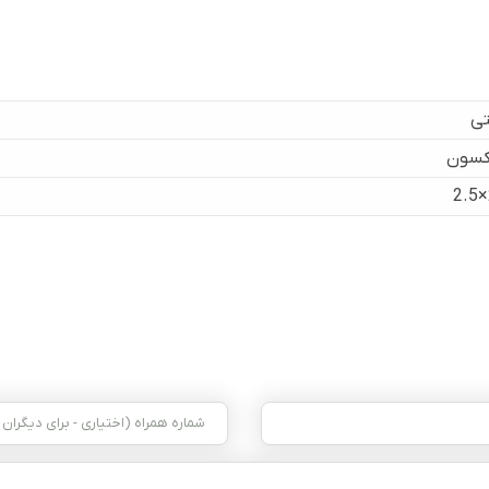
ی
سون