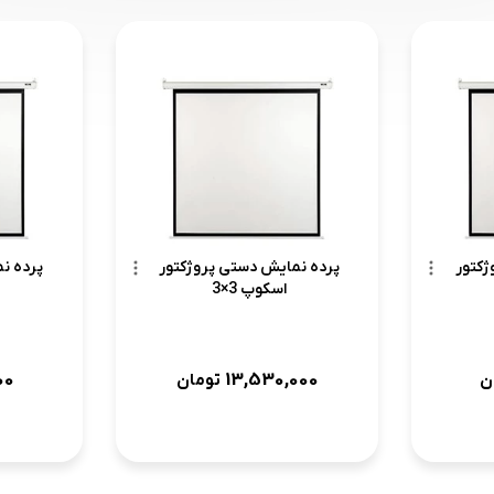
ژکتور
پرده نمایش دستی پروژکتور
پرده ن
اسکوپ 3×3
00
13,530,000
ن
تومان