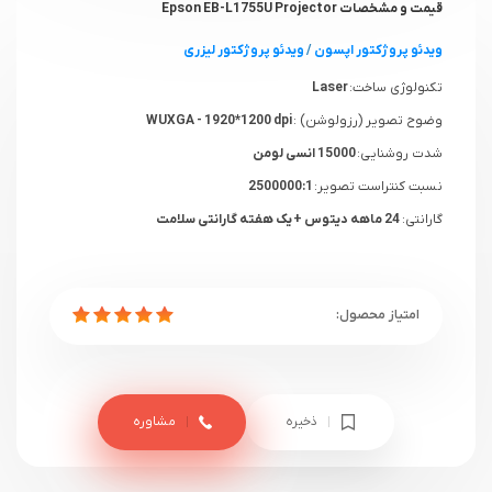
قیمت و مشخصات Epson EB-L1755U Projector
ویدئو پروژکتور اپسون
/
ویدئو پروژکتور لیزری
تکنولوژی ساخت:
Laser
وضوح تصویر (رزولوشن) :
WUXGA - 1920*1200 dpi
شدت روشنایی:
15000 انسی لومن
نسبت کنتراست تصویر:
2500000:1
گارانتی:
24 ماهه دیتوس + یک هفته گارانتی سلامت
ذخیره
مشاوره