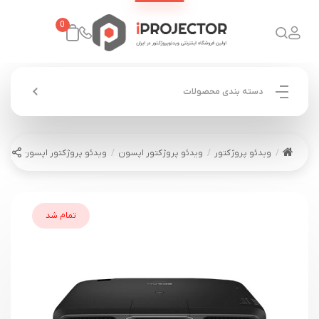
0
دسته بندی محصولات
ویدئو پروژکتور
ویدئو پروژکتور اپسون
ویدئو پروژکتور اپسون EPSON EB-L1755U
تمام شد