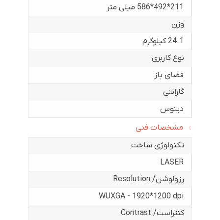
211*492*586 میلی متر
وزن
24.1 کیلوگرم
نوع کاربری
فضای باز
گارانتی
دیتوس
مشخصات فنی
تکنولوژی ساخت
LASER
رزولوشن/ Resolution
WUXGA - 1920*1200 dpi
کنتراست/ Contrast