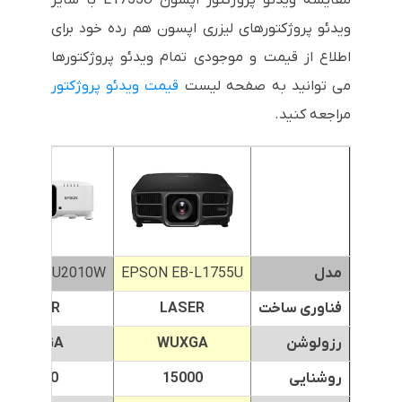
مقایسه ویدئو پروژکتور اپسون L1755U با سایر
ویدئو پروژکتورهای لیزری اپسون هم رده خود برای
اطلاع از قیمت و موجودی تمام ویدئو پروژکتورها
می توانید به صفحه لیست
قیمت ویدئو پروژکتور
مراجعه کنید.
مدل
EPSON EB-L1755U
ON EB-PU2010W
فناوری ساخت
LASER
LASER
رزولوشن
WUXGA
WUXGA
روشنایی
15000
10000