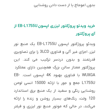
بدون اعوجاج یا از دست دادن روشنایی
خرید ویدئو پروژکتور لیزری اپسون EB-L1755U از
آی پروژکتور
ویدئو پروژکتور اپسون EB-L1755U یک منبع نور
لیزر، اجزای غیر آلی و فناوری 3LCD را برای تصاویری
قدرتمند و بدون دردسر ترکیب می کند. این
پروژکتور ممتاز سالن بزرگ همچنین دارای عملکرد
WUXGA با فناوری بهبود 4K اپسون است. EB-
L1755U جمع و جور با ارائه 15000 انسی لومن
روشنایی رنگی و سفید از یک منبع برق استاندارد
120 ولت، رنگ‌های بسیار روشن و زنده را ارائه
می‌کند، در حالی که موتور منبع نور لیزری و فیلتر