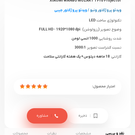
XIAOMI WANBO MOZART 1 Pro Projector
ویدئو پروژکتور ونبو
/
ویدئو پروژکتور جیبی
تکنولوژی ساخت:
LED
وضوح تصویر (رزولوشن) :
FULL HD - 1920*1080 dpi
شدت روشنایی:
1000 انسی لومن
نسبت کنتراست تصویر:
3000:1
گارانتی:
18 ماهه دیتوس+ یک هفته گارانتی سلامت
ذخیره
مشاوره
نقد و بررسی
مشخصات
نظرات
محصولات