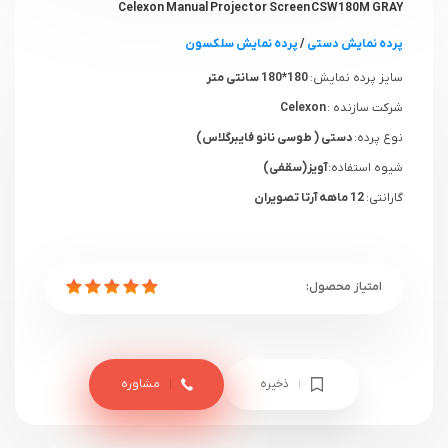
Celexon Manual Projector Screen CSW180M GRAY
پرده نمایش دستی
/
پرده نمایش سلکسون
سایز پرده نمایش:
180*180 سانتی متر
شرکت سازنده :
Celexon
نوع پرده:
دستی ( طوسی نانو فایبرگلاس)
شیوه استفاده:
آویز(سقفی)
گارانتی:
12 ماهه آرتا تصویران
ذخیره
مشاوره