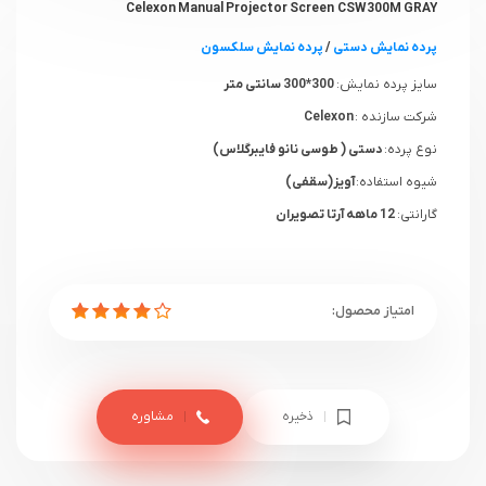
Celexon Manual Projector Screen CSW300M GRAY
پرده نمایش دستی
/
پرده نمایش سلکسون
سایز پرده نمایش:
300*300 سانتی متر
شرکت سازنده :
Celexon
نوع پرده:
دستی ( طوسی نانو فایبرگلاس)
شیوه استفاده:
آویز(سقفی)
گارانتی:
12 ماهه آرتا تصویران
ذخیره
مشاوره