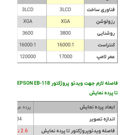
فناوری ساخت
3LCD
3LCD
رزولوشن
XGA
XGA
روشنایی
3800
3600
کنتراست
16000:1
16000:1
عمر لامپ
17000
120000
فاصله لازم جهت ویدئو پروژکتور EPSON EB-118
تا پرده نمایش
ابعاد پرده نمایش
پرده عرض 1.8متر
اندازه تصویر
84 اینچ
فاصله ویدئوپروژکتور تا پرده نمایش
2.6 تا 3.1 متر