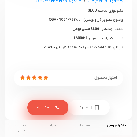
ویدئو پروژکتور اپسون
/
ویدئو پروژکتور اتاق کنفرانس
تکنولوژی ساخت:
3LCD
وضوح تصویر (رزولوشن) :
XGA - 1024*768 dpi
شدت روشنایی:
3800 انسی لومن
نسبت کنتراست تصویر:
16000:1
گارانتی:
18 ماهه دیتوس+ یک هفته گارانتی سلامت
ذخیره
مشاوره
نقد و بررسی
مشخصات
نظرات
محصولات
جانبی