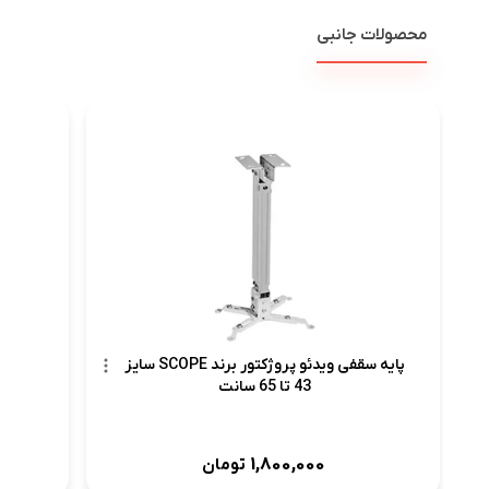
محصولات جانبی
پرد
پایه سقفی ویدئو پروژکتور برند SCOPE سایز
43 تا 65 سانت
1,800,000
تومان