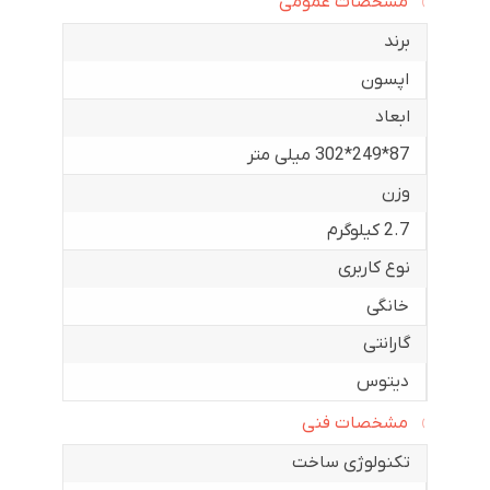
مشخصات عمومی
برند
اپسون
ابعاد
87*249*302 میلی متر
وزن
2.7 کیلوگرم
نوع کاربری
خانگی
گارانتی
دیتوس
مشخصات فنی
تکنولوژی ساخت