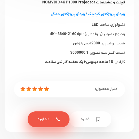
قیمت و مشخصات NOMVDIC 4K P1000 Projector
ویدئو پروژکتور گیمینگ
/
ویدئو پروژکتور خانگی
تکنولوژی ساخت:
LED
وضوح تصویر (رزولوشن) :
4K - 3840*2160 dpi
شدت روشنایی:
2300 انسی لومن
نسبت کنتراست تصویر:
3000000:1
گارانتی:
18 ماهه دیتوس+ یک هفته گارانتی سلامت
ذخیره
مشاوره