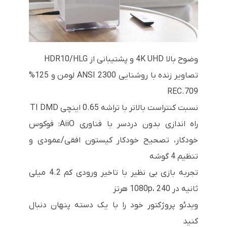
وضوح بالا 4K UHD و پشتیبانی از HDR10/HLG
تصاویر زنده با روشنایی 2300 ANSI لومن و 125%
REC.709
نسبت کنتراست بالاتر با تراشه 0.65 اینچی TI DMD
راه اندازی بدون دردسر با فناوری AiiO: فوکوس
خودکار، تصحیح خودکار کیستون افقی/عمودی و
تنظیم 4 گوشه
تجربه بازی بی نظیر با تاخیر ورودی کم 4.2 میلی
ثانیه در 1080p، 240 هرتز
ویدئو پروژکتور خود را با یک دسته پنهان دنبال
کنید