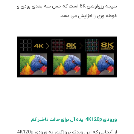
نتیجه رزولوشن 8K است که حس سه بعدی بودن و
غوطه وری را افزایش می دهد.
ورودی 4K120p ایده آل برای حالت تاخیر کم
از آنجایی که این ویدئو پروژکتور به ورودی 4K120p