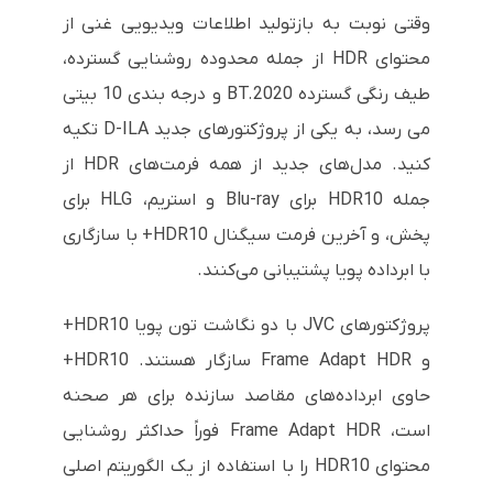
وقتی نوبت به بازتولید اطلاعات ویدیویی غنی از
محتوای HDR از جمله محدوده روشنایی گسترده،
طیف رنگی گسترده BT.2020 و درجه بندی 10 بیتی
می رسد، به یکی از پروژکتورهای جدید D-ILA تکیه
کنید. مدل‌های جدید از همه فرمت‌های HDR از
جمله HDR10 برای Blu-ray و استریم، HLG برای
پخش، و آخرین فرمت سیگنال HDR10+ با سازگاری
با ابرداده پویا پشتیبانی می‌کنند.
پروژکتورهای JVC با دو نگاشت تون پویا HDR10+
و Frame Adapt HDR سازگار هستند. HDR10+
حاوی ابرداده‌های مقاصد سازنده برای هر صحنه
است، Frame Adapt HDR فوراً حداکثر روشنایی
محتوای HDR10 را با استفاده از یک الگوریتم اصلی