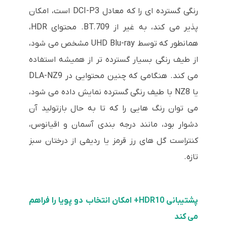
رنگی گسترده ای را که معادل DCI-P3 است، امکان
پذیر می کند، به غیر از BT.709. محتوای HDR،
همانطور که توسط UHD Blu-ray مشخص می شود،
از طیف رنگی بسیار گسترده تر از همیشه استفاده
می کند. هنگامی که چنین محتوایی در DLA-NZ9
یا NZ8 با طیف رنگی گسترده نمایش داده می شود،
می توان رنگ هایی را که تا به حال بازتولید آن
دشوار بود، مانند درجه بندی آسمان و اقیانوس،
کنتراست گل های رز قرمز یا ردیفی از درختان سبز
تازه.
پشتیبانی HDR10+ امکان انتخاب دو پویا را فراهم
می کند