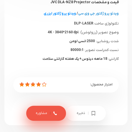
قیمت و مشخصات JVC DLA-NZ8 Projector
ویدئو پروژکتور جی وی سی
/
ویدئو پروژکتور لیزری
تکنولوژی ساخت:
DLP-LASER
وضوح تصویر (رزولوشن) :
4K - 3840*2160 dpi
شدت روشنایی:
2500 انسی لومن
نسبت کنتراست تصویر:
80000:1
گارانتی:
18 ماهه دیتوس+ یک هفته گارانتی سلامت
ذخیره
مشاوره