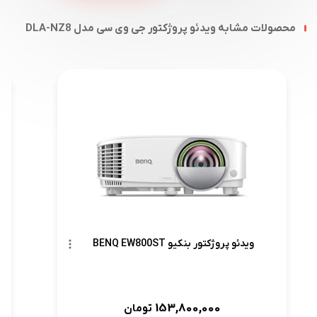
محصولات مشابه ویدئو پروژکتور جی وی سی مدل DLA-NZ8
ویدئو پروژکتور بنکیو BENQ EW800ST
153,800,000
تومان