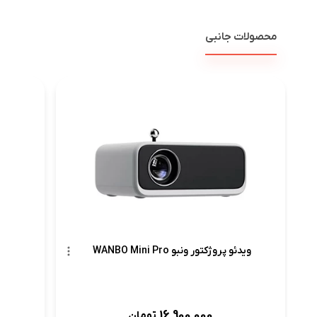
محصولات جانبی
ویدئو 
ویدئو پروژکتور ونبو WANBO Mini Pro
16,900,000
تومان