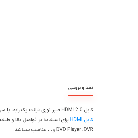
نقد و بررسی
کابل 2.0 HDMI فیبر نوری فرانت یک رابط با سرعت انتقال و کیفیت ساخت بالاست که قابلیت پخش تصاویر سه بُعدی و پشتیبانی از وضوح تصویر 4K را دارد، این
کابل HDMI
DVD Player ،DVR و... مناسب میباشد.