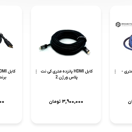
 HDMI کی نت 20 متری -
کابل HDMI پانزده متری کی نت
پلاس ورژن 2
برند RTC سایز 10 
00
3,900,000
ن
تومان