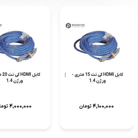
کابل HDMI کی نت 15 متری -
کابل
ورژن 1.4
ورژن 1.4
4,000,000
4,100,000
تومان
توما