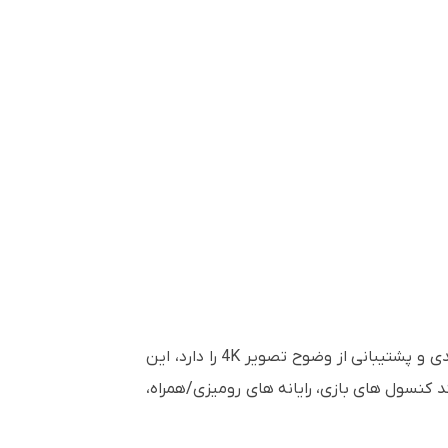
 دستگاه هایی که به نمایشگر های HD متصل میشوند مانند کنسول های بازی، رایانه های رومیزی/همراه،