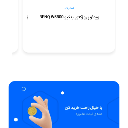
تمام شد
ویدئو پروژکتور بنکیو BENQ W5800