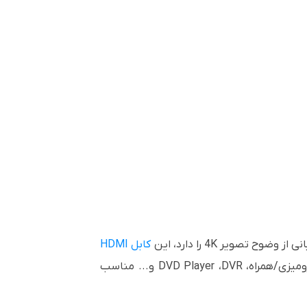
کابل HDMI
برای طیف وسیعی از دستگاه هایی که به نمایشگر های HD متصل میشوند مانند کنسول های بازی، رایانه های رومیزی/همراه، DVD Player ،DVR و... مناسب