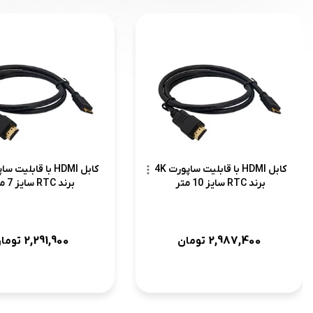
کابل HDMI با قابلیت ساپورت 4K
برند RTC سایز 10 متر
برند RTC سایز 7 متر
2,291,900
2,987,400
تومان
توما