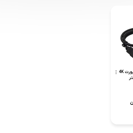
کابل HDMI با قابلیت ساپورت 4K
ن