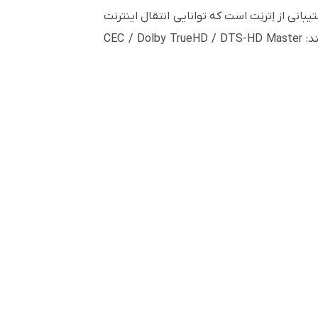
نی از اِترنِت است که توانایی انتقال اینترنت
از طریق کابل به دستگاه های متصل را میسر میسازد، این محصول همچنین از پروتکل های زیر نیز پشتیبانی میکند: CEC / Dolby TrueHD / DTS-HD Master