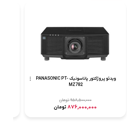
ویدئو پروژ
ویدئو پروژکتور پاناسونیک PANASONIC PT-
MZ782
958,500,000
تومان
876,000,000
تومان