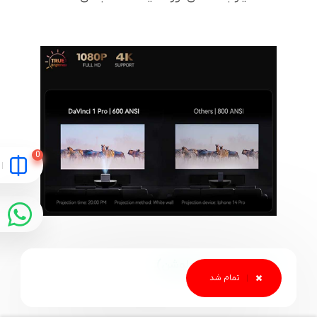
وضوح تصویر (رزولوشن)
رزولوشن 1080p Full HD: این
ویدئو پروژکتور