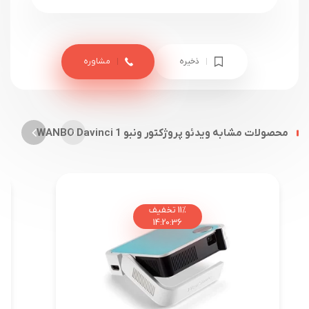
ذخیره
مشاوره
محصولات مشابه ویدئو پروژکتور ونبو WANBO Davinci 1
11%
تخفیف
14
:
20
:
35