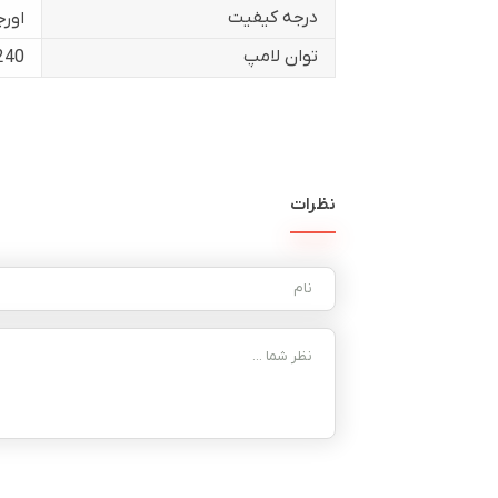
درجه کیفیت
اورج
توان لامپ
240 وا
نظرات