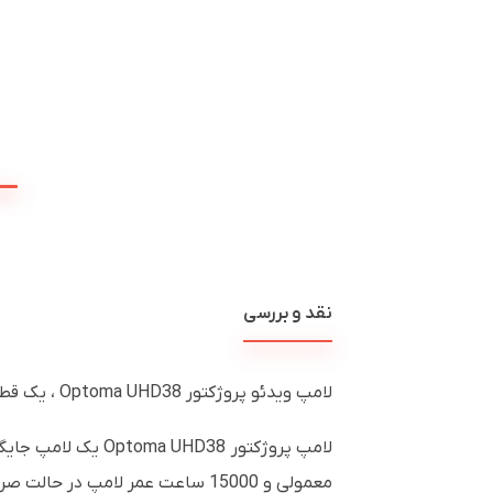
نقد و بررسی
لامپ ویدئو پروژکتور Optoma UHD38 ، یک قطعه جایگزین اصلی برای ویدئو پروژکتورهای خاص Optoma است. دارای یک لامپ اصلی P-VIP OEM در داخل است.
معمولی و 15000 ساعت عمر لامپ در حالت صرفه جویی در مصرف انرژی است. این لامپ را می توان با این ویدئو پروژکتورها نیز استفاده کرد.