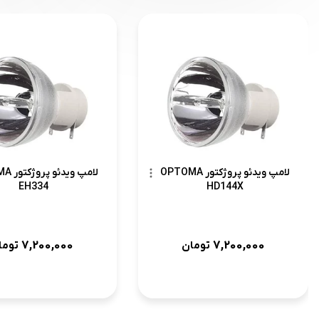
لامپ ویدئو پروژکتور OPTOMA
لامپ وی
EH334
HD144X
7,200,000
7,200,000
تومان
توما