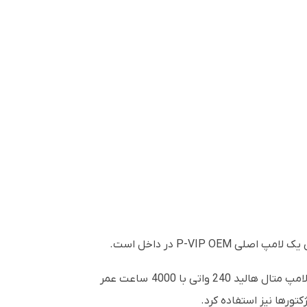
لامپ پروژکتور Optoma UHD38 یک لامپ جایگزین برای ویدئو پروژکتور Optoma UHD38 است. این لامپ حاوی یک لامپ متال هالید 240 واتی با 4000 ساعت عمر