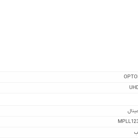
OPTO
UH
ینال
MPLL12
ب