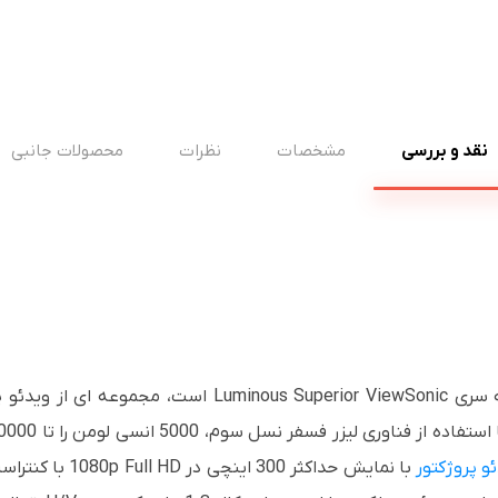
نقد و بررسی
مشخصات
نظرات
محصولات جانبی
ویدئو پروژکتور ویوسونیک LS740W متعلق به سری  ViewSonic
و پروژکتور
با نمایش حداکثر 0