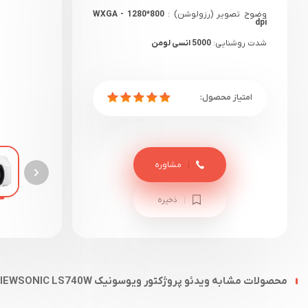
وضوح تصویر (رزولوشن) :
WXGA - 1280*800
dpi
شدت روشنایی:
5000 انسی لومن
نسبت کنتراست تصویر:
3000000:1
گارانتی:
18 ماهه مادیران+ یک هفته گارانتی
سلامت
مشاوره
ذخیره
محصولات مشابه ویدئو پروژکتور ویوسونیک VIEWSONIC LS740W