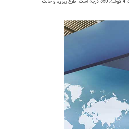
های سخنرانی و فضاهای عمومی مناسب است. این ویدئو پروژکتور دارای زوم اپتیکال 1.3 برابر، کیستون H/V، تنظیم 4 گوشه، 360 درجه است. طرح ریزی، و حالت