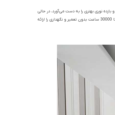
ت که روشنایی را تا 20 درصد افزایش می‌دهد و بازده نوری بهتری را به دست می‌آورد، در حالی
که 32 درصد فشرده‌تر و در دسترس‌تر از نسل قبلی است. منبع نور بدون لامپ آن روشن/خاموش فوری و طول عمر تا 30000 ساعت بدون تعمیر و نگهداری را ارائه