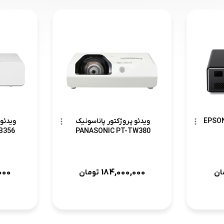
ئو پروژکتور اپسون EPSON
ویدئو پروژکتور پاناسونیک
ویدئو 
B356
PANASONIC PT-TW380
000
184,000,000
ان
تومان