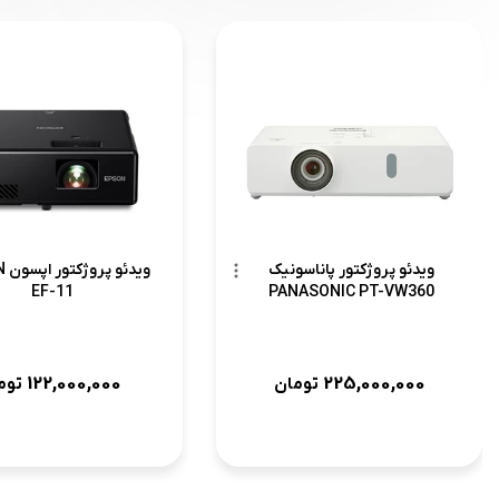
ویدئو پروژکتور پاناسونیک
وید
EF-11
PANASONIC PT-VW360
122,000,000
225,000,000
تومان
توم