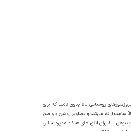
Luminous Superior است، مجموعه ای از ویدئو پروژکتورهای روشنایی بالا بدون لامپ که برای
فضاهای تجاری و آموزشی طراحی شده است. با استفاده از فناوری لیزر فسفر نسل سوم، 5000 انسی لومن را تا 30000 ساعت ارائه می‌کند و تصاویر روشن و واضح
30 اینچی در 1080p Full HD با کنتراست بومی بالا، برای اتاق های هیئت مدیره، سالن