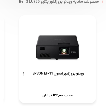
محصولات مشابه ویدئو پروژکتور بنکیو BenQ LU935
ویدئو پروژکتور اپسون EPSON EF-11
122,000,000
تومان