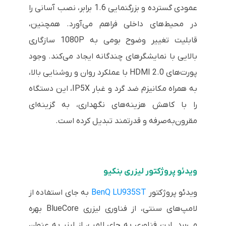
عمودی گسترده و بزرگنمایی 1.6 برابر، نصب آسانی را
در محیط‌های داخلی فراهم می‌آورد. همچنین،
قابلیت تغییر وضوح بومی به 1080P سازگاری
بالایی با نمایشگرهای چندگانه ایجاد می‌کند. وجود
پورت‌های HDMI 2.0 با عملکرد روان و روشنایی بالا،
به همراه مکانیزم ضد گرد و غبار IP5X، این دستگاه
را با کاهش هزینه‌های نگهداری، به گزینه‌ای
مقرون‌به‌صرفه و قدرتمند تبدیل کرده است.
ویدئو پروژکتور لیزری بنکیو
ویدئو پروژکتور
BenQ LU935ST
به جای استفاده از
لامپ‌های سنتی، از فناوری لیزری BlueCore بهره
می‌برد. این فناوری به جای لامپ، از لیزر به عنوان