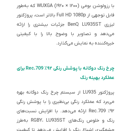
با رزولوشن بومی WUXGA (۱۹۲۰ × ۱۲۰۰) که به‌طور
قابل توجهی از Full HD 1080p بالاتر است، پروژکتور
لیزری BenQ LU935ST جزئیات بیشتری را ارائه
می‌دهد و تصاویر با وضوح بالا را با کیفیتی
خیره‌کننده به نمایش می‌گذارد.
چرخ رنگ دوگانه با پوشش رنگی ۹۲٪ Rec.709 برای
عملکرد بهینه رنگ
پروژکتور LU935 از سیستم چرخ رنگ دوگانه بهره
می‌برد که عملکرد رنگی بی‌نظیری را با پوشش رنگی
۹۲٪ Rec.709 ارائه می‌دهد. با افزایش نسبت‌های
رنگ و خلوص رنگ‌های RGBY، LU935ST به‌طرز
چشمگیری اشباع رنگ را افزایش می‌دهد تا کیفیت