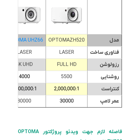
مدل
OPTOMAZH520
OPTOMA UHZ66
W
فناوری ساخت
LASER
LASER
رزولوشن
FULL HD
4K UHD
روشنایی
5500
4000
کنتراست
2,000,000:1
5,000,000:1
عمر لامپ
30000
30000
فاصله لازم جهت ویدئو پروژکتور OPTOMA