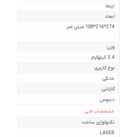
اپتما
ابعاد
274*216*108 میلی متر
وزن
3.4 کیلوگرم
نوع کاربری
خانگی
گارانتی
دیتوس
مشخصات فنی
تکنولوژی ساخت
LASER