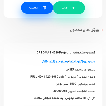
مقایسه
ویژگی های محصول
قیمت و مشخصات
OPTOMA ZH520 Projector
ویدئو پروژکتور اپتما
/
ویدئو پروژکتور خانگی
تکنولوژی ساخت:
LASER
وضوح تصویر (رزولوشن) :
FULL HD - 1920*1080 dpi
شدت روشنایی:
5500 انسی لومن
نسبت کنتراست تصویر:
3000000:1
گارانتی:
18 ماهه دیتوس+ یک هفته گارانتی سلامت