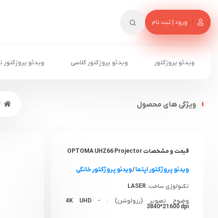
ورود | ثبت نام
ویدئو پروژکتور
ویدئو پروژکتور کلاسی
ویدئو پروژکتور ت
ویژگی های محصول
قیمت و مشخصات
OPTOMA UHZ66 Projector
ویدئو پروژکتور اپتما
/
ویدئو پروژکتور خانگی
تکنولوژی ساخت:
LASER
وضوح تصویر (رزولوشن) :
4K UHD -
3840*21600 dpi