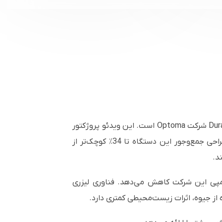
ویدئو پروژکتور اپتما UHZ66 یکی از فشرده‌ترین و بدون دردسرترین ویدئو پروژکتورهای لیزری 4K UHD از سری DuraCore شرکت Optoma است. این ویدئو پروژکتور
با قابلیت کارکرد مداوم و بدون نیاز به نگهداری، تصاویری قدرتمند با روشنایی 4000 انسی لومن ارائه می‌دهد. طراحی جمع‌وجور این دستگاه تا 34٪ کوچک‌تر از
د.
رق را تا 45٪ نسبت به ویدئو پروژکتورهای لامپی این شرکت کاهش می‌دهد. فناوری لیزری