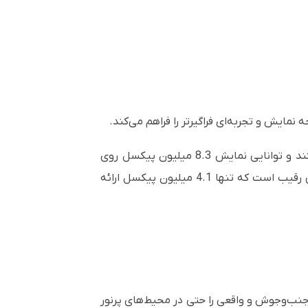
دارای رزولوشن واقعی 4K UHD تایید شده توسط انجمن فناوری مصرف‌کننده (CTA) هستند و توانایی نمایش 8.3 میلیون پیکسل روی
صفحه را دارند. این مقدار چهار برابر جزئیات بیشتر نسبت به Full HD و دو برابر جزئیات بیشتر نسبت به فناوری‌های رقیب است که تنها 4.1 میلیون پیکسل ارائه
 پرجنب‌وجوش و واقعی را حتی در محیط‌های پرنور