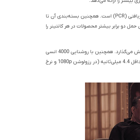
 بیشتر را ارائه می‌دهد.
طراحی این محصول با توجه به محیط زیست انجام شده و بدنه سازگار با محیط زیست آن حاوی تا 50٪ پلاستیک بازیافتی (PCR) است. همچنین بسته‌بندی آن تا
بازیافت تشکیل شده است. اندازه کوچک‌تر محصول و بسته‌بندی ویدئو پروژکتور اپتما UHZ66 امکان حمل دو برابر بیشتر محصولات در هر کانتینر را
این ویدئو پروژکتور کنتراست فوق‌العاده‌ای ارائه می‌دهد و رنگ‌های واقعی و دقیق را برای علاقه‌مندان به فیلم به نمایش می‌گذارد. همچنین با روشنایی 4000 انسی
لومن، تماشای زنده رویدادهای ورزشی حتی در محیط‌های روشن را ممکن می‌سازد. علاوه بر این، تاخیر ورودی را به حداقل 4.4 میلی‌ثانیه (در رزولوشن 1080p و نرخ