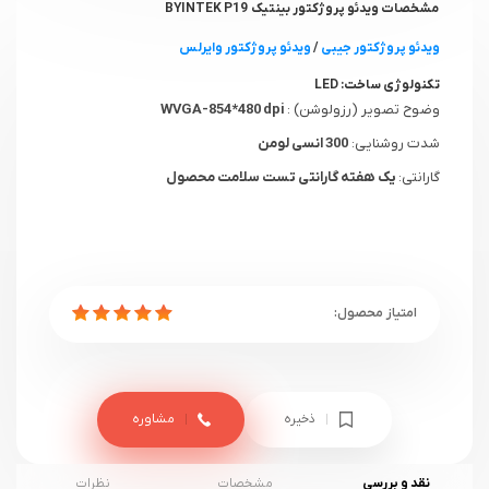
مشخصات ویدئو پروژکتور بینتیک BYINTEK P19
ویدئو پروژکتور جیبی
/
ویدئو پروژکتور وایرلس
تکنولوژی ساخت:
LED
وضوح تصویر (رزولوشن) :
WVGA-854*480 dpi
شدت روشنایی:
300 انسی لومن
گارانتی:
یک هفته گارانتی تست سلامت محصول
ذخیره
مشاوره
نقد و بررسی
مشخصات
نظرات