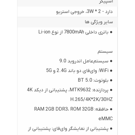
اسپیکر
دارد - 3W * 2، خروجی استریو
سایر ویژگی ها
● باتری داخلی 7800mAh از نوع Li-ion
سیستم
● سیستم‌عامل اندروید 9.0
● WiFi: وای‌فای دو باند 2.4G و 5G
● بلوتوث: BT 5.0
● پردازنده: MTK9632، پشتیبانی از دیکد 4K
H.265/4K*2K/30HZ
● حافظه: RAM 2GB DDR3، ROM 32GB
eMMC
● پشتیبانی از نمایشگر وای‌فای: پشتیبانی از