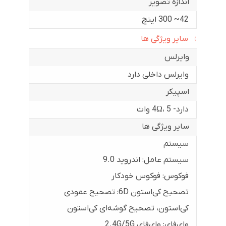
اندازه تصویر
42~ 300 اینچ
سایر ویژگی ها
وایرلس
وایرلس داخلی دارد
اسپیکر
دارد- 4Ω، 5 وات
سایر ویژگی ها
سیستم
سیستم عامل: اندروید 9.0
فوکوس: فوکوس خودکار
تصحیح کی‌استون 6D: تصحیح عمودی
کی‌استون، تصحیح گوشه‌ای کی‌استون
وای‌فای: وای‌فای 2.4G/5G