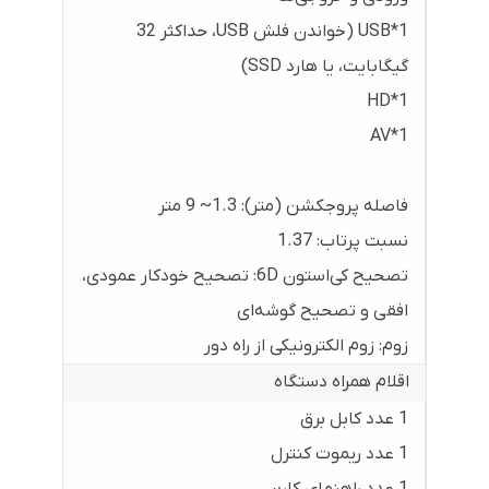
USB*1 (خواندن فلش USB، حداکثر 32
گیگابایت، یا هارد SSD)
HD*1
AV*1
فاصله پروجکشن (متر): 1.3~ 9 متر
نسبت پرتاب: 1.37
تصحیح کی‌استون 6D: تصحیح خودکار عمودی،
افقی و تصحیح گوشه‌ای
زوم: زوم الکترونیکی از راه دور
اقلام همراه دستگاه
1 عدد کابل برق
1 عدد ریموت کنترل
1 عدد راهنمای کاربر