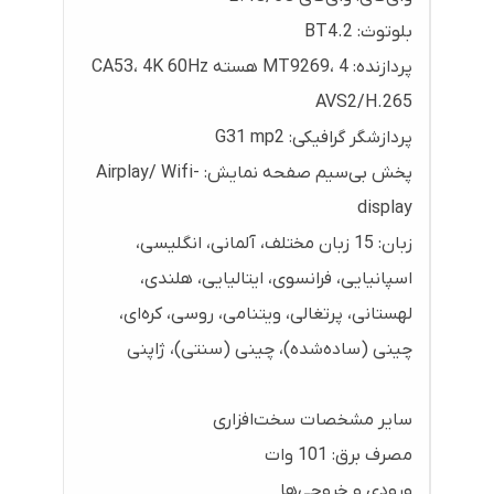
بلوتوث: BT4.2
پردازنده: MT9269، 4 هسته CA53، 4K 60Hz
AVS2/H.265
پردازشگر گرافیکی: G31 mp2
پخش بی‌سیم صفحه نمایش: Airplay/ Wifi-
display
زبان: 15 زبان مختلف، آلمانی، انگلیسی،
اسپانیایی، فرانسوی، ایتالیایی، هلندی،
لهستانی، پرتغالی، ویتنامی، روسی، کره‌ای،
چینی (ساده‌شده)، چینی (سنتی)، ژاپنی
سایر مشخصات سخت‌افزاری
مصرف برق: 101 وات
ورودی و خروجی‌ها