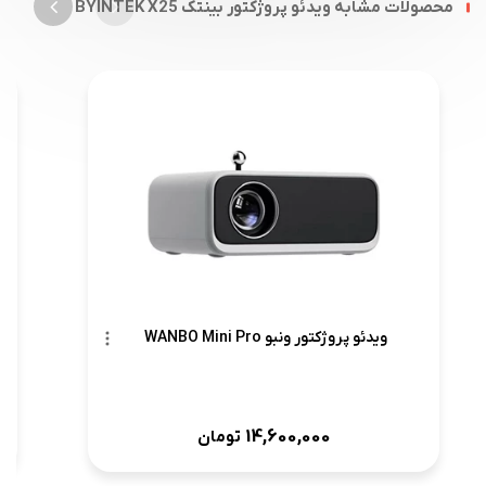
محصولات مشابه ویدئو پروژکتور بینتک BYINTEK X25
ویدئو پروژکتور ونبو WANBO Mini Pro
14,600,000
تومان